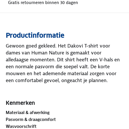
Gratis retourneren binnen 30 dagen
Productinformatie
Gewoon goed gekleed. Het Dakovi T-shirt voor
dames van Human Nature is gemaakt voor
alledaagse momenten. Dit shirt heeft een V-hals en
een normale pasvorm die soepel valt. De korte
mouwen en het ademende materiaal zorgen voor
een comfortabel gevoel, ongeacht je plannen.
Verkrijgbaar in lichtblauw en navy, is dit T-shirt
makkelijk te combineren met andere
Kenmerken
kledingstukken. Het zachte, luchtige materiaal voelt
Materiaal & afwerking
aangenaam aan. Dit is hét damesshirt dat je keer op
Pasvorm & draagcomfort
keer graag aantrekt.
Wasvoorschrift