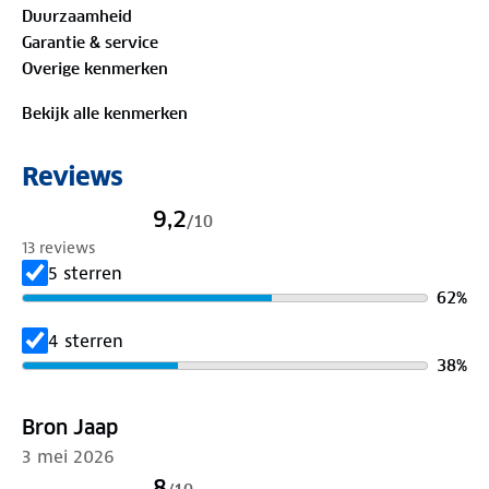
Duurzaamheid
Materialen:
Garantie & service
70%
biologisch katoen
, 30% lyocell
Overige kenmerken
Is je kleding aan vervanging toe? Lever het in bij
Bekijk alle kenmerken
onze winkels. Wij geven er een nieuwe bestemming
aan.
Reviews
9,2
/
10
13 reviews
5 sterren
62
%
4 sterren
38
%
Bron Jaap
3 mei 2026
8