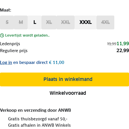
Maat
:
S
M
L
XL
XXL
XXXL
4XL
Levertijd: wordt geladen..
11,99
Ledenprijs
19,99
22,99
Reguliere prijs
Log in
en bespaar direct
€ 11,00
Plaats in winkelmand
Winkelvoorraad
Verkoop en verzending door
ANWB
Gratis thuisbezorgd vanaf 50,-
Gratis afhalen in ANWB Winkels