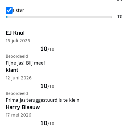
Verleng de levensduur van je kleding met goed
onderhoud
. Gebruik een alkalivrij wasmiddel en was
1 ster
op 30 graden. Is je kleding aan vervanging toe?
1
%
Lever het in bij onze winkels. Wij geven er een
nieuwe bestemming aan.
EJ Knol
16 juli 2026
10
/
10
Beoordeeld
Fijne jas! Blij mee!
klant
12 juni 2026
10
/
10
Beoordeeld
Prima jas,teruggestuurd,is te klein.
Harry Blaauw
17 mei 2026
10
/
10