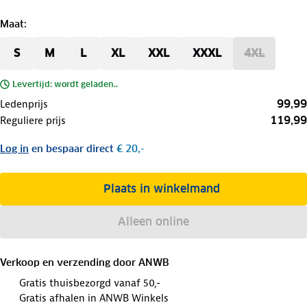
Maat
:
S
M
L
XL
XXL
XXXL
4XL
Levertijd: wordt geladen..
99,99
Ledenprijs
119,99
Reguliere prijs
Log in
en bespaar direct
€ 20,-
Plaats in winkelmand
Alleen online
Verkoop en verzending door
ANWB
Gratis thuisbezorgd vanaf 50,-
Gratis afhalen in ANWB Winkels