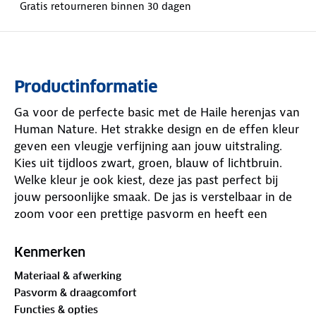
Gratis retourneren binnen 30 dagen
Productinformatie
Ga voor de perfecte basic met de Haile herenjas van
Human Nature. Het strakke design en de effen kleur
geven een vleugje verfijning aan jouw uitstraling.
Kies uit tijdloos zwart, groen, blauw of lichtbruin.
Welke kleur je ook kiest, deze jas past perfect bij
jouw persoonlijke smaak. De jas is verstelbaar in de
zoom voor een prettige pasvorm en heeft een
oprolbare, afneembare capuchon.
Kenmerken
Deze lichtgewicht zomerjas is
waterdicht tot 10.000
Materiaal & afwerking
mm
. Dankzij de getapete naden blijf je beschermd
Pasvorm & draagcomfort
tegen de meest intense regenbuien. De winddichte
Functies & opties
eigenschappen en een windvanger achter de rits