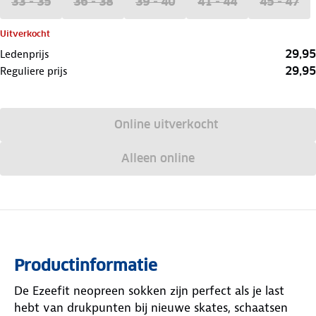
33 - 35
36 - 38
39 - 40
41 - 44
45 - 47
Uitverkocht
29,95
Ledenprijs
29,95
Reguliere prijs
Online uitverkocht
Alleen online
Productinformatie
De Ezeefit neopreen sokken zijn perfect als je last
hebt van drukpunten bij nieuwe skates, schaatsen