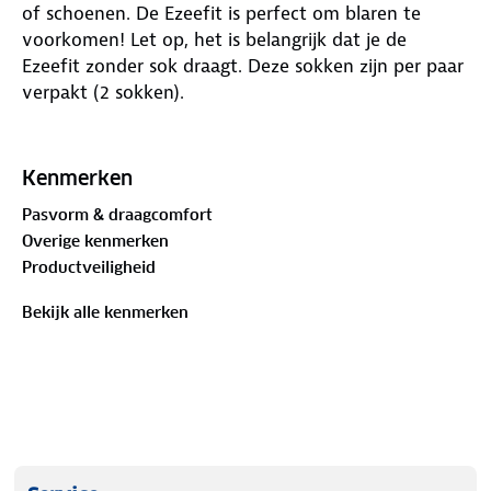
of schoenen. De Ezeefit is perfect om blaren te
voorkomen! Let op, het is belangrijk dat je de
Ezeefit zonder sok draagt. Deze sokken zijn per paar
verpakt (2 sokken).
Een Ezeefit fungeert als een tweede huid. De dikte
is 1 mm.
Kenmerken
Pasvorm & draagcomfort
Maat XXS:
Schoenmaat 28-31
Overige kenmerken
Productveiligheid
Maat XS:
Schoenmaat 33-35
Bekijk alle kenmerken
Maat S:
Schoenmaat 36-38
Maat M
: Schoenmaat 39-40
Maat L:
Schoenmaat 41-44
Maat XL
: Schoenmaat 45-47