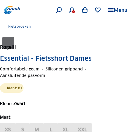
Menu
Fietsbroeken
Rogelli
Essential - Fietsshort Dames
Comfortabele zeem
Siliconen gripband
Aansluitende pasvorm
klant: 8.0
Kleur
:
Zwart
Maat
:
XS
S
M
L
XL
XXL