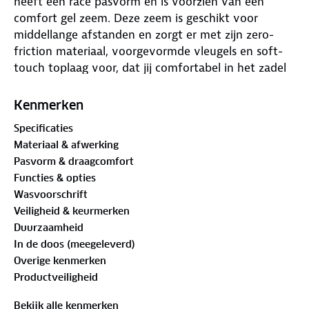
heeft een race pasvorm en is voorzien van een
comfort gel zeem. Deze zeem is geschikt voor
middellange afstanden en zorgt er met zijn zero-
friction materiaal, voorgevormde vleugels en soft-
touch toplaag voor, dat jij comfortabel in het zadel
zit. De bibshort is gemaakt van een elastische
lichtgewicht stof, die zorgt voor optimale
Kenmerken
bewegingsvrijheid. De comfortabele brede band aan
Specificaties
broekspijpen zorgt niet alleen voor extra comfort,
Materiaal & afwerking
maar de siliconen grip aan de binnenkant zorgt er
Pasvorm & draagcomfort
ook nog eens voor dat de broek niet opkruipt
Functies & opties
tijdens het fietsen.
Wasvoorschrift
Veiligheid & keurmerken
Duurzaamheid
In de doos (meegeleverd)
Overige kenmerken
Productveiligheid
Bekijk alle kenmerken