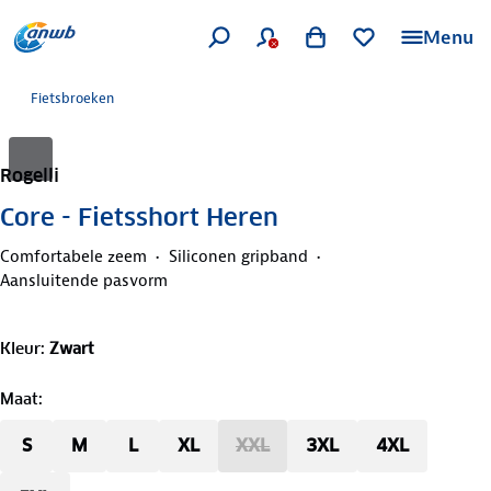
Menu
Fietsbroeken
Rogelli
Core - Fietsshort Heren
Comfortabele zeem
Siliconen gripband
Aansluitende pasvorm
Kleur
:
Zwart
Maat
:
S
M
L
XL
XXL
3XL
4XL