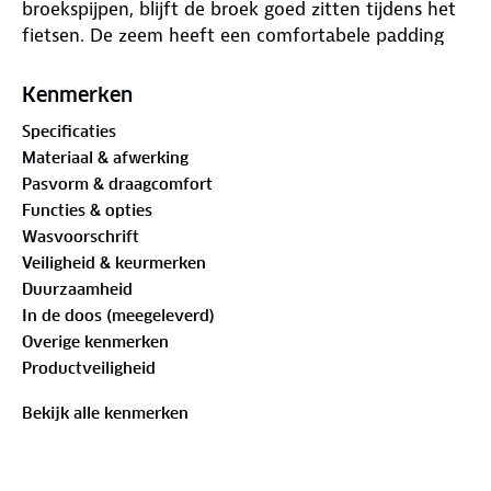
broekspijpen, blijft de broek goed zitten tijdens het
fietsen. De zeem heeft een comfortabele padding
die perfect geschikt is voor korte afstanden. Ben jij
een beginnend fietser of wil je na het werk nog
Kenmerken
even snel een rondje fietsen? Dan is de Rogelli Core
Specificaties
de perfecte fietsbroek voor jou!
Materiaal & afwerking
Pasvorm & draagcomfort
Functies & opties
Wasvoorschrift
Veiligheid & keurmerken
Duurzaamheid
In de doos (meegeleverd)
Overige kenmerken
Productveiligheid
Bekijk alle kenmerken