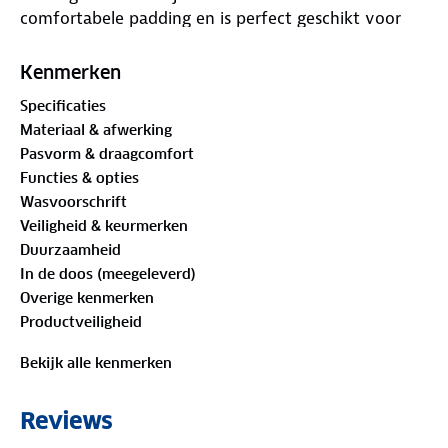
comfortabele padding en is perfect geschikt voor
korte afstanden. Ben jij klaar om te genieten van de
afstand en de liefde voor de wielersport te
Kenmerken
ontdekken? Dan is de Econ fietsbroek de perfecte
Specificaties
fietsbroek voor jou!
Materiaal & afwerking
Pasvorm & draagcomfort
Functies & opties
Wasvoorschrift
Veiligheid & keurmerken
Duurzaamheid
In de doos (meegeleverd)
Overige kenmerken
Productveiligheid
Bekijk alle kenmerken
Reviews