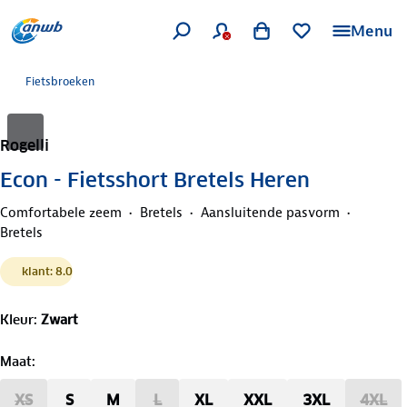
Menu
Fietsbroeken
Rogelli
Econ - Fietsshort Bretels Heren
Comfortabele zeem
Bretels
Aansluitende pasvorm
Bretels
klant: 8.0
Kleur
:
Zwart
Maat
:
XS
S
M
L
XL
XXL
3XL
4XL