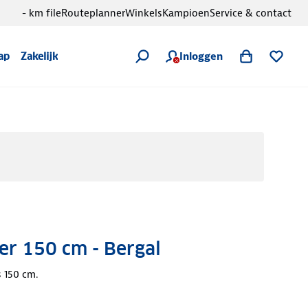
- km file
Routeplanner
Winkels
Kampioen
Service & contact
Inloggen
ap
Zakelijk
er 150 cm - Bergal
 150 cm.