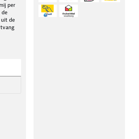
ij per
 de
 uit de
ntvang