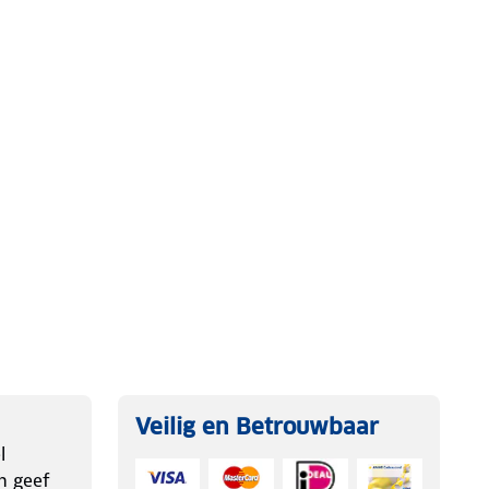
Veilig en Betrouwbaar
l
n geef