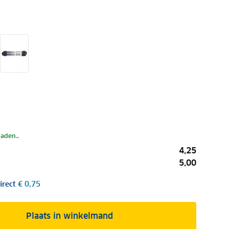
laden..
4,25
5,00
irect
€ 0,75
Plaats in winkelmand