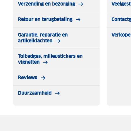
Verzending en bezorging
Veelgest
verpakking:
✔ 1 x Poederbaas Arctic Skipully Heren - Blauw
Retour en terugbetaling
Contact
Garantie, reparatie en
Verkope
artikelklachten
Tolbadges, milieustickers en
vignetten
Reviews
Duurzaamheid