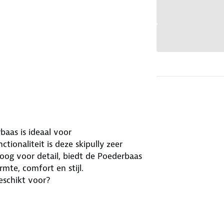
baas is ideaal voor
ctionaliteit is deze skipully zeer
og voor detail, biedt de Poederbaas
mte, comfort en stijl.
eschikt voor?
or iedereen die zich in winterse
den, wandelen in de bergen of