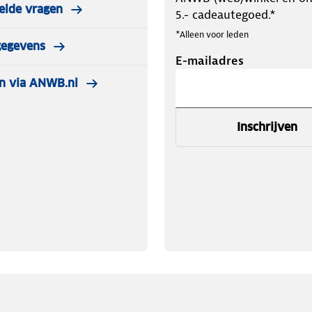
elde vragen
5.- cadeautegoed.*
*Alleen voor leden
gegevens
E-mailadres
n via ANWB.nl
Inschrijven