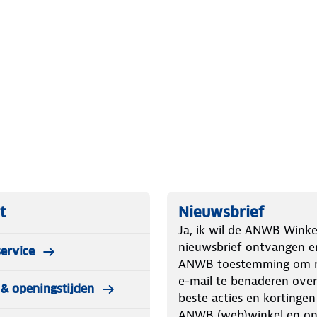
ly is geschikt voor allerlei
 past deze perfect bij jouw
m.
Blauw
 van voordelen:
sport
lly zacht aanvoelt en je lekker warm
nare geurtjes
sneeuw- en windstopper)
t
Nieuwsbrief
Ja, ik wil de ANWB Winke
nieuwsbrief ontvangen e
ervice
XL) Inhoud van de verpakking
ANWB toestemming om m
e-mail te benaderen over
& openingstijden
beste acties en kortingen
Blauw ontvang je het volgende in de
ANWB (web)winkel en o