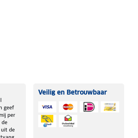
Veilig en Betrouwbaar
l
n geef
ij per
 de
 uit de
ntvang