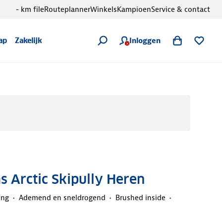
- km file
Routeplanner
Winkels
Kampioen
Service & contact
Inloggen
ap
Zakelijk
 Arctic Skipully Heren
ing
Ademend en sneldrogend
Brushed inside