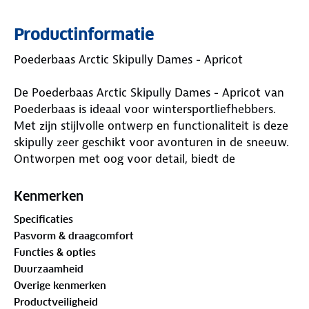
Productinformatie
Poederbaas Arctic Skipully Dames - Apricot
De Poederbaas Arctic Skipully Dames - Apricot van
Poederbaas is ideaal voor wintersportliefhebbers.
Met zijn stijlvolle ontwerp en functionaliteit is deze
skipully zeer geschikt voor avonturen in de sneeuw.
Ontworpen met oog voor detail, biedt de
Poederbaas Arctic Skipully Dames - Apricot de ideale
balans tussen warmte, comfort en stijl.
Kenmerken
Waar is deze Poederbaas Arctic Skipully Dames -
Specificaties
Apricot geschikt voor?
Pasvorm & draagcomfort
Functies & opties
De Poederbaas Arctic Skipully Dames - Apricot is
Duurzaamheid
ideaal voor iedereen die zich in winterse
Overige kenmerken
omstandigheden begeeft. Of je nu gaat skiën,
Productveiligheid
snowboarden, wandelen in de bergen of gewoon