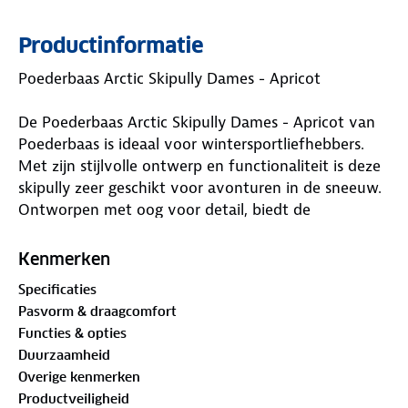
Productinformatie
Poederbaas Arctic Skipully Dames - Apricot
De Poederbaas Arctic Skipully Dames - Apricot van
Poederbaas is ideaal voor wintersportliefhebbers.
Met zijn stijlvolle ontwerp en functionaliteit is deze
skipully zeer geschikt voor avonturen in de sneeuw.
Ontworpen met oog voor detail, biedt de
Poederbaas Arctic Skipully Dames - Apricot de ideale
balans tussen warmte, comfort en stijl.
Kenmerken
Waar is deze Poederbaas Arctic Skipully Dames -
Specificaties
Apricot geschikt voor?
Pasvorm & draagcomfort
Functies & opties
De Poederbaas Arctic Skipully Dames - Apricot is
Duurzaamheid
ideaal voor iedereen die zich in winterse
Overige kenmerken
omstandigheden begeeft. Of je nu gaat skiën,
Productveiligheid
snowboarden, wandelen in de bergen of gewoon