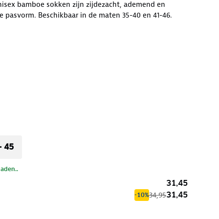
nisex bamboe sokken zijn zijdezacht, ademend en
e pasvorm. Beschikbaar in de maten 35-40 en 41-46.
- 45
laden..
31,45
31,45
34,95
-10%