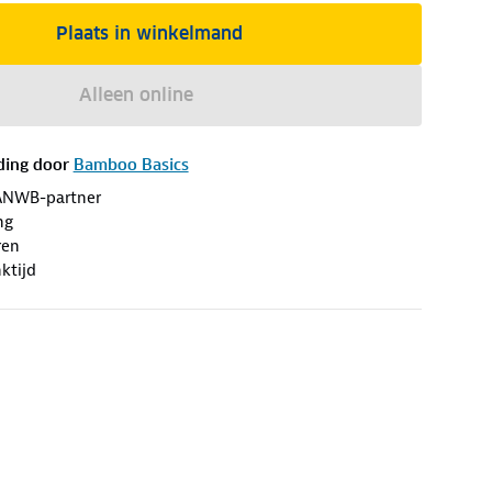
Plaats in winkelmand
Alleen online
ding door
Bamboo Basics
ANWB-partner
ng
ren
ktijd