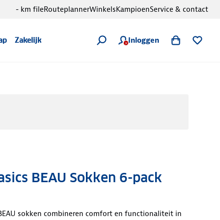
- km file
Routeplanner
Winkels
Kampioen
Service & contact
Inloggen
ap
Zakelijk
sics BEAU Sokken 6-pack
EAU sokken combineren comfort en functionaliteit in