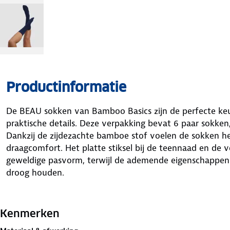
Productinformatie
De BEAU sokken van Bamboo Basics zijn de perfecte ke
praktische details. Deze verpakking bevat 6 paar sokken
Dankzij de zijdezachte bamboe stof voelen de sokken hee
draagcomfort. Het platte stiksel bij de teennaad en de 
geweldige pasvorm, terwijl de ademende eigenschappen 
droog houden.
Deze sokken zijn ontworpen met oog voor detail: aan de
gekleurd randje, zodat je na de was makkelijk de juiste 
Kenmerken
randje is verschillend per maat, waardoor sorteren eenv