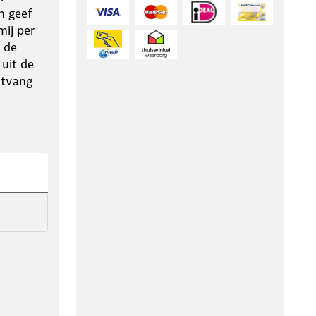
n geef
ij per
 de
 uit de
ntvang