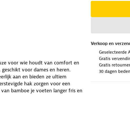
Verkoop en verzen
Geselecteerde 
Gratis verzendi
uze voor wie houdt van comfort en
Gratis retourne
, geschikt voor dames en heren.
30 dagen beden
rlijk aan en bieden ze ultiem
verstevigde hak zorgen voor een
van bamboe je voeten langer fris en
 binnenkant vind je een subtiel
paren bij elkaar kunt zoeken. Het
oudiger wordt.