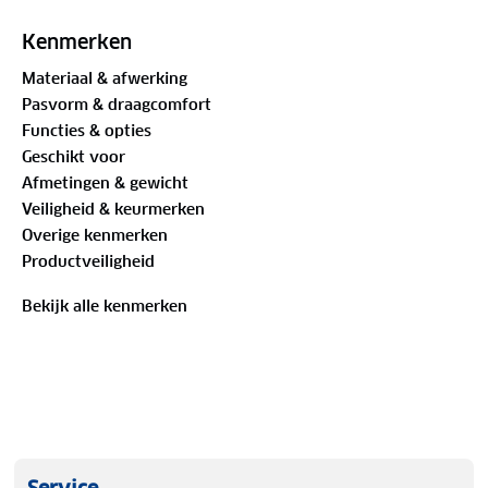
binnenzijde van de helm verhogen de veiligheid en
bieden extra comfort.
Kenmerken
Materiaal & afwerking
Pasvorm & draagcomfort
Functies & opties
Geschikt voor
Afmetingen & gewicht
Veiligheid & keurmerken
Overige kenmerken
Productveiligheid
Bekijk alle kenmerken