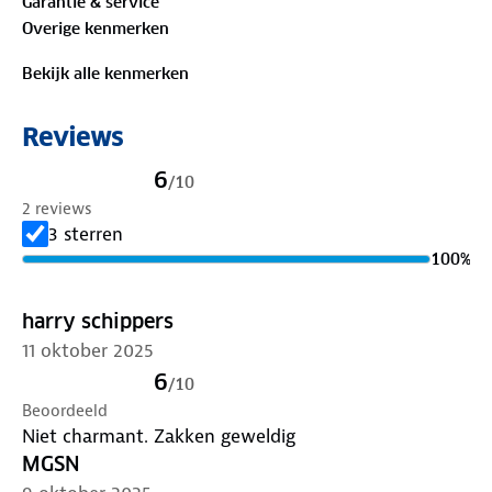
Garantie & service
Bewust onderweg met hergebruikt materiaal:
Overige kenmerken
Buitenstof: 100% gerecycled polyamide
Voering: 100%
gerecycled polyester
Bekijk alle kenmerken
Verleng de levensduur van je kleding met goed
Reviews
onderhoud
. Gebruik een alkalivrij wasmiddel en was
op 30 graden. Is je kleding aan vervanging toe?
6
/
10
Lever het in bij onze winkels. Wij geven er een
2 reviews
nieuwe bestemming aan.
3 sterren
100
%
harry schippers
11 oktober 2025
6
/
10
Beoordeeld
Niet charmant. Zakken geweldig
MGSN