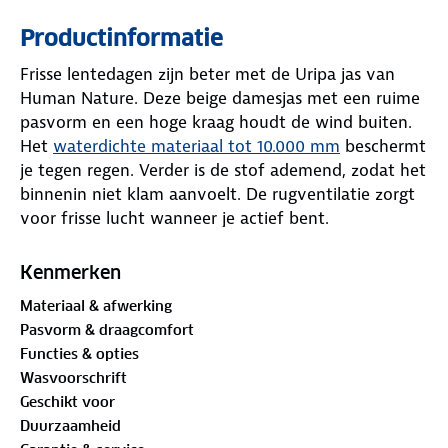
Productinformatie
Frisse lentedagen zijn beter met de Uripa jas van
Human Nature. Deze beige damesjas met een ruime
pasvorm en een hoge kraag houdt de wind buiten.
Het
waterdichte materiaal tot 10.000 mm
beschermt
je tegen regen. Verder is de stof ademend, zodat het
binnenin niet klam aanvoelt. De rugventilatie zorgt
voor frisse lucht wanneer je actief bent.
Met maar liefst tien zakken heb je altijd plek voor je
Kenmerken
spullen. Een stevige YKK-rits sluit de jas goed af en
Materiaal & afwerking
dankzij de winddichte afwerking is hij prettig voor
Pasvorm & draagcomfort
winderige dagen. Aan de binnenkant zorgt de
Functies & opties
zachte meshstof voor comfort zonder dat de jas
Wasvoorschrift
zwaar aanvoelt. Dit lichte jack is precies wat je
Geschikt voor
nodig hebt voor het voorjaar.
Duurzaamheid