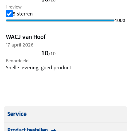
voor gebruik de gebruiksaanwijzing
1 review
Specificaties:
5 sterren
Merk: Care Plus®
100
%
Gewicht (kg): 0,66
Afmetingen (lxbxh): 28 x 54 x 105 mm
WACJ van Hoof
Materiaal: kunststof
17 april 2026
Activiteit: kamperen, wandelen, vakantie
10
/
10
Beoordeeld
Snelle levering, goed product
Service
Product bestellen