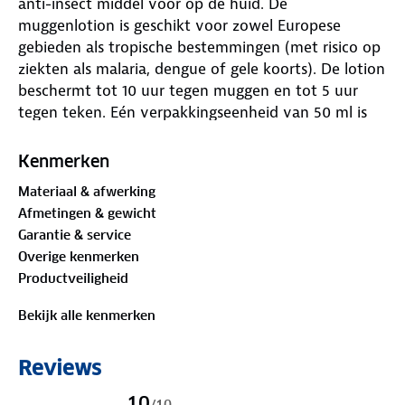
anti-insect middel voor op de huid. De
muggenlotion is geschikt voor zowel Europese
gebieden als tropische bestemmingen (met risico op
ziekten als malaria, dengue of gele koorts). De lotion
beschermt tot 10 uur tegen muggen en tot 5 uur
tegen teken. Eén verpakkingseenheid van 50 ml is
voldoende voor 10 dagen dagelijks gebruik voor één
persoon conform voorschrift.
Kenmerken
Functionaliteiten:
Materiaal & afwerking
✓ Sterk insectwerend middel op basis van DEET
Afmetingen & gewicht
✓ Beschermt bewezen effectief tot 10 uur tegen
Garantie & service
muggen en tot 5 uur tegen teken
Overige kenmerken
✓ Beschermt o.a. tegen huismuggen (Culex soorten),
Productveiligheid
muggen die malaria overbrengen
(Anopheles soorten) en muggen die gele koorts
Bekijk alle kenmerken
(Ixodes soorten) kunnen veroorzaken
✓ Geschikt voor alle bestemmingen
Reviews
✓ Geschikt voor volwassenen vanaf 18 jaar
✓ Gebruik Care Plus® Anti-Insect DEET veilig. Lees
10
/
10