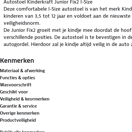
Autostoel Kinderkraft Junior Fix2 I-Size
Deze comfortabele I-Size autostoel is van het merk Kinde
kinderen van 3,5 tot 12 jaar en voldoet aan de nieuwste 
veiligheidsnorm.
De Junior Fix2 groeit met je kindje mee doordat de hoofs
verschillende posities. De autostoel is te bevestigen in 
autogordel. Hierdoor zal je kindje altijd veilig in de aut
traagschuim absorbeert de energie die bij een botsing 
materiaal van de hoes in combinatie met het zachte s
Kenmerken
is zorgt voor comfortabele reis voor je kindje.
Materiaal & afwerking
Wanneer je kindje uiteindelijk toch te groot wordt voor 
Functies & opties
rugleuning te verwijderen. Zo kan je kindje nog langere t
Wasvoorschrift
Daarnaast is de bekleding afneem- en wasbaar.
Geschikt voor
Veiligheid & keurmerken
Garantie & service
Overige kenmerken
Productveiligheid