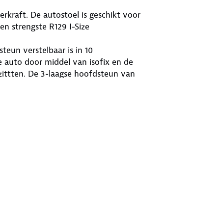
rkraft. De autostoel is geschikt voor
en strengste R129 I-Size
teun verstelbaar is in 10
de auto door middel van isofix en de
o zittten. De 3-laagse hoofdsteun van
wordt gegenereerd. Het zachte
chuim waarvan de autostoel gemaakt
de autostoel is het mogelijk om de
ijd de zitverhoger gebruiken.