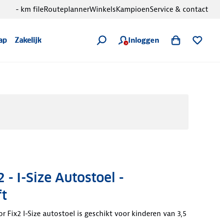
- km file
Routeplanner
Winkels
Kampioen
Service & contact
Inloggen
ap
Zakelijk
 - I-Size Autostoel -
ft
r Fix2 I-Size autostoel is geschikt voor kinderen van 3,5