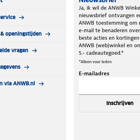
t
Nieuwsbrief
Ja, ik wil de ANWB Winke
nieuwsbrief ontvangen e
ervice
ANWB toestemming om m
e-mail te benaderen over
& openingstijden
beste acties en kortingen
ANWB (web)winkel en o
elde vragen
5.- cadeautegoed.*
*Alleen voor leden
gegevens
E-mailadres
n via ANWB.nl
Inschrijven