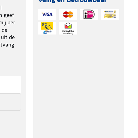
Veilig en Betrouwbaar
l
n geef
ij per
 de
 uit de
ntvang