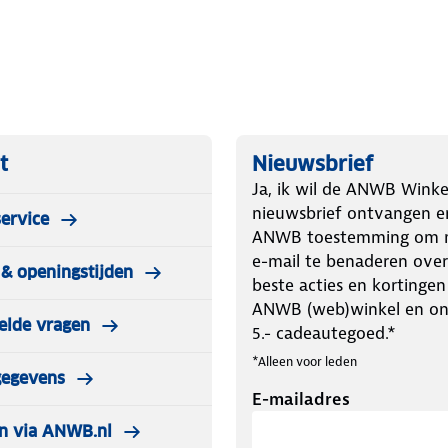
t
Nieuwsbrief
Ja, ik wil de ANWB Winke
nieuwsbrief ontvangen e
ervice
ANWB toestemming om m
e-mail te benaderen over
& openingstijden
beste acties en kortingen
ANWB (web)winkel en o
elde vragen
5.- cadeautegoed.*
*Alleen voor leden
gegevens
E-mailadres
n via ANWB.nl