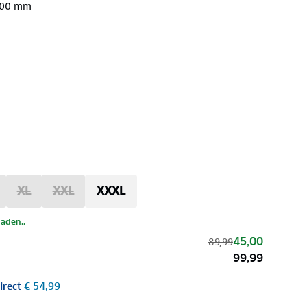
000 mm
XL
XXL
XXXL
laden..
45,00
89,99
99,99
irect
€ 54,99