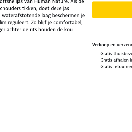
ftshelljas van Human Nature. Als de
schouders tikken, doet deze jas
n waterafstotende laag beschermen je
 reguleert. Zo blijf je comfortabel,
er achter de rits houden de kou
Verkoop en verzen
 rechterzak. Zo heb je geen last meer
Gratis thuisbez
afdrukken op je telefoon. Met zes
Gratis afhalen
manchetten en zoom voor een pasvorm
Gratis retourne
orgt de reflecterende streep op de
j jou past en stap vol vertrouwen naar
ud
. Gebruik een alkalivrij wasmiddel