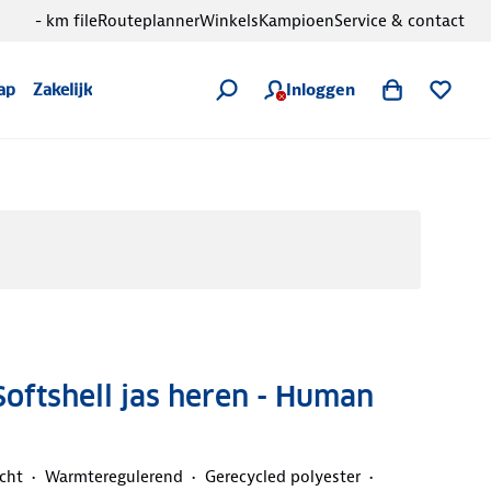
- km file
Routeplanner
Winkels
Kampioen
Service & contact
Inloggen
ap
Zakelijk
oftshell jas heren - Human
cht
Warmteregulerend
Gerecycled polyester