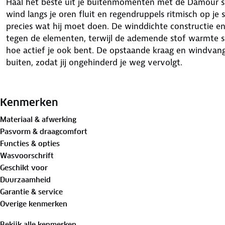
Haal het beste uit je buitenmomenten met de Damour so
wind langs je oren fluit en regendruppels ritmisch op je 
precies wat hij moet doen. De winddichte constructie e
tegen de elementen, terwijl de ademende stof warmte slim
hoe actief je ook bent. De opstaande kraag en windvang
buiten, zodat jij ongehinderd je weg vervolgt.
Wat deze jas extra praktisch maakt? Het lensdoekje in de
van een beslagen zonnebril, vette cameralens of vinger
Kenmerken
zakken heb je altijd plek voor je spullen. Verstel de 
Materiaal & afwerking
die precies goed voelt. En als de schemering valt? Dan z
Pasvorm & draagcomfort
mouw ervoor dat je zichtbaar blijft. Kies de kleur die bi
Functies & opties
buiten. Voeg jij hem toe aan je winkelmand?
Wasvoorschrift
Geschikt voor
Bewust onderweg met hergebruikt materiaal:
Duurzaamheid
Buitenstof: 100%
gerecycled polyester
Garantie & service
Voering: 100% gerecycled polyester
Overige kenmerken
Verleng de levensduur van je kleding met goed
onderho
Bekijk alle kenmerken