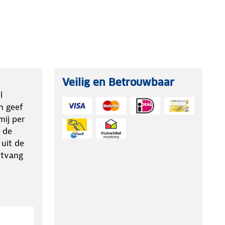
Veilig en Betrouwbaar
l
n geef
ij per
 de
 uit de
ntvang