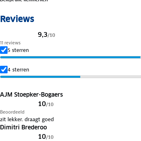
en was op 30 graden. Is je kleding aan vervanging toe? Le
geven er een nieuwe bestemming aan.
Reviews
9,3
/
10
11 reviews
5 sterren
4 sterren
AJM Stoepker-Bogaers
10
/
10
Beoordeeld
zit lekker. draagt goed
Dimitri Brederoo
10
/
10