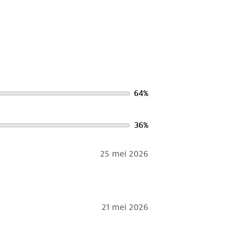
ver het in bij onze winkels. Wij
64
%
36
%
25 mei 2026
21 mei 2026