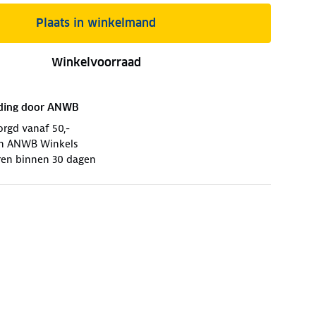
Plaats in winkelmand
Winkelvoorraad
ding door
ANWB
orgd vanaf 50,-
 in ANWB Winkels
ren binnen 30 dagen