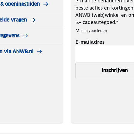
e-mail te benaderen over
& openingstijden
beste acties en kortingen
ANWB (web)winkel en o
elde vragen
5.- cadeautegoed.*
*Alleen voor leden
gegevens
E-mailadres
n via ANWB.nl
Inschrijven