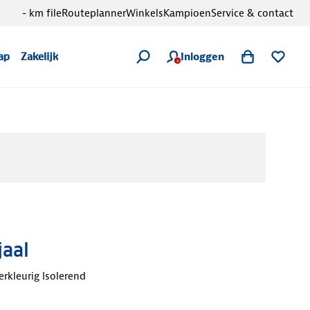
- km file
Routeplanner
Winkels
Kampioen
Service & contact
Inloggen
ap
Zakelijk
jaal
rkleurig Isolerend