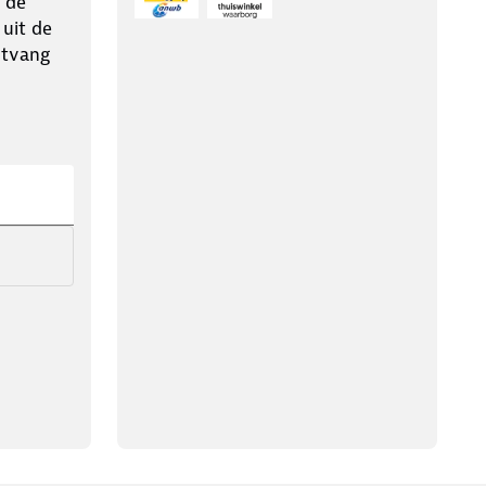
 de
 uit de
ntvang