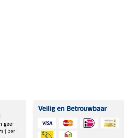
Veilig en Betrouwbaar
l
n geef
ij per