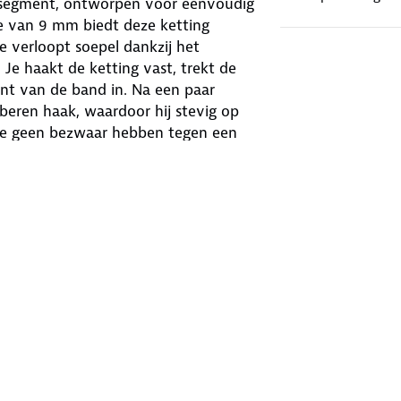
apsegment, ontworpen voor eenvoudig
e van 9 mm biedt deze ketting
 verloopt soepel dankzij het
e haakt de ketting vast, trekt de
nt van de band in. Na een paar
beren haak, waardoor hij stevig op
s die geen bezwaar hebben tegen een
optie voor winterse ritten.
tingen. Hun kettingen zijn eenvoudig
 en bovendien betaalbaar. De TÜV-
aan de wettelijke kwaliteitseisen en