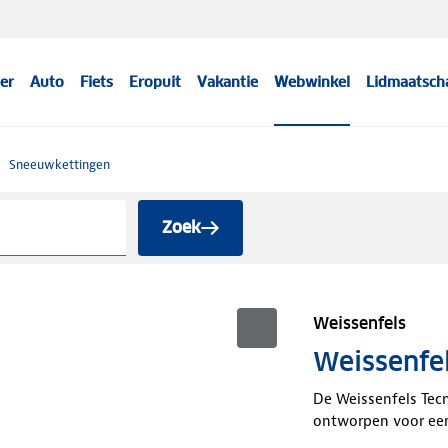
er
Auto
Fiets
Eropuit
Vakantie
Webwinkel
Lidmaatsch
Sneeuwkettingen
Zoek
Weissenfels
Weissenfe
De Weissenfels Tec
ontworpen voor een