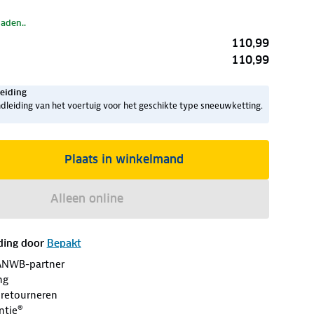
laden..
110,99
110,99
eiding
dleiding van het voertuig voor het geschikte type sneeuwketting.
Plaats in winkelmand
Alleen online
ding door
Bepakt
ANWB-partner
ng
 retourneren
ntie®