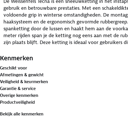
De Weissenfels Tecna is een sneeuwketting in het inst
gebruik en betrouwbare prestaties. Met een schakeldikt
voldoende grip in winterse omstandigheden. De montage
haaksysteem en de ergonomisch gevormde rubbergreep. J
spanketting door de lussen en haakt hem aan de voorka
meter rijden span je de ketting nog eens aan met de rub
zijn plaats blijft. Deze ketting is ideaal voor gebruiker
extra keer naspannen en biedt daarmee een uitstekende 
Kenmerken
Geschikt voor
Afmetingen & gewicht
Over Weissenfels
Veiligheid & keurmerken
Garantie & service
Weissenfels staat bekend als de specialist in sneeuwket
Overige kenmerken
te monteren, geschikt voor voertuigen met ABS en ESP,
Productveiligheid
goedkeuring op alle producten verzekert dat ze voldoen 
veiligheid.
Bekijk alle kenmerken