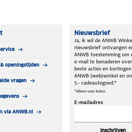
t
Nieuwsbrief
Ja, ik wil de ANWB Winke
nieuwsbrief ontvangen e
ervice
ANWB toestemming om m
e-mail te benaderen over
& openingstijden
beste acties en kortingen
ANWB (web)winkel en o
elde vragen
5.- cadeautegoed.*
*Alleen voor leden
gegevens
E-mailadres
n via ANWB.nl
Inschrijven