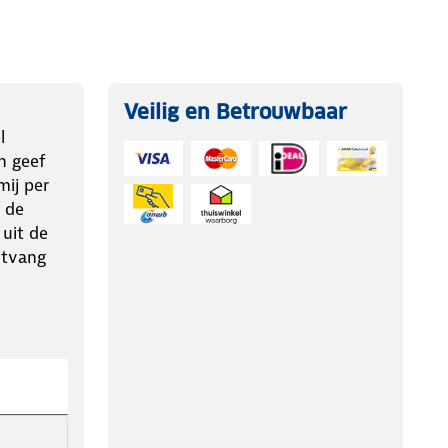
Veilig en Betrouwbaar
l
n geef
ij per
 de
 uit de
ntvang