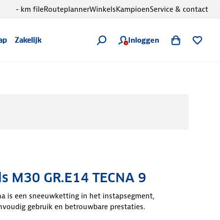
- km file
Routeplanner
Winkels
Kampioen
Service & contact
Inloggen
ap
Zakelijk
ls M30 GR.E14 TECNA 9
na is een sneeuwketting in het instapsegment,
voudig gebruik en betrouwbare prestaties.