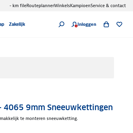
- km file
Routeplanner
Winkels
Kampioen
Service & contact
Inloggen
ap
Zakelijk
- 4065 9mm Sneeuwkettingen
 makkelijk te monteren sneeuwketting.