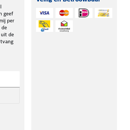
l
n geef
ij per
 de
 uit de
ntvang