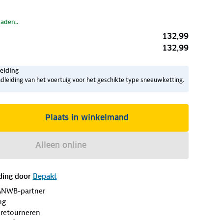
laden..
132,99
132,99
eiding
dleiding van het voertuig voor het geschikte type sneeuwketting.
Plaats in winkelmand
Alleen online
ding door
Bepakt
ANWB-partner
ng
 retourneren