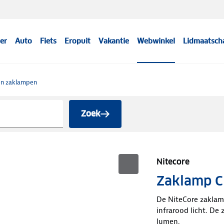
er
Auto
Fiets
Eropuit
Vakantie
Webwinkel
Lidmaatsch
en zaklampen
Zoek
Nitecore
Zaklamp C
De NiteCore zaklamp
infrarood licht. De
lumen.