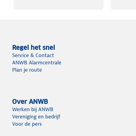
Middel laag - 90 lumen - 20 uur
Laag - 8 lumen - 130 uur
19500 Candela
Bij de Nitecore CI7 zaklamp wordt een nylon holster, ver
Regel het snel
meegeleverd.
Service & Contact
ANWB Alarmcentrale
Plan je route
Over ANWB
Werken bij ANWB
Vereniging en bedrijf
Voor de pers