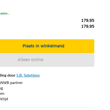
laden..
179,95
179,95
Plaats in winkelmand
Alleen online
ding door
S.B. Solutions
ANWB-partner
ng
ren
ktijd