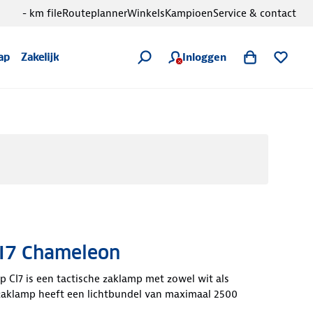
- km file
Routeplanner
Winkels
Kampioen
Service & contact
Inloggen
ap
Zakelijk
I7 Chameleon
 CI7 is een tactische zaklamp met zowel wit als
 zaklamp heeft een lichtbundel van maximaal 2500