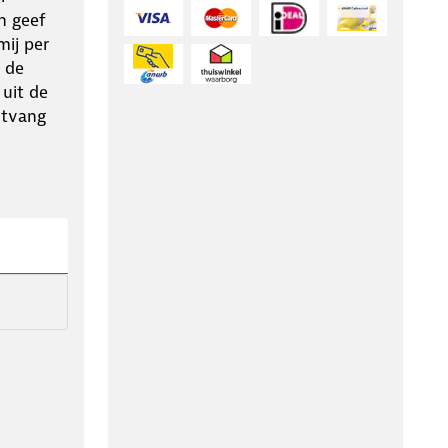
n geef
ij per
 de
 uit de
ntvang