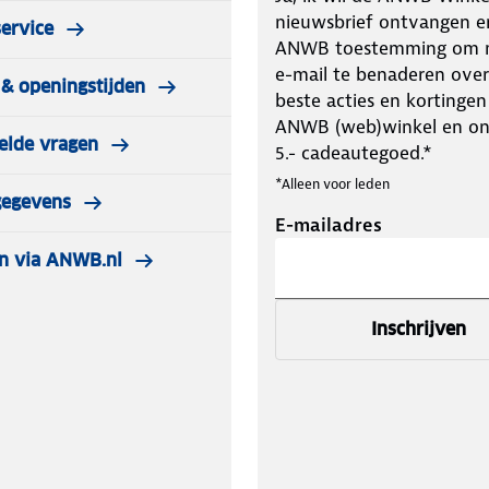
nieuwsbrief ontvangen e
ervice
ANWB toestemming om m
zaklamp die met een hand te
e-mail te benaderen over
& openingstijden
beste acties en kortingen
m met een militaire HAIII hard
ANWB (web)winkel en o
elde vragen
5.- cadeautegoed.*
*Alleen voor leden
gegevens
E-mailadres
s coating
Li-Ion batterij (output hoger dan 8A)
n via ANWB.nl
maximaal 2500 lumen en een
Inschrijven
 7W
Nitecore zaklamp: