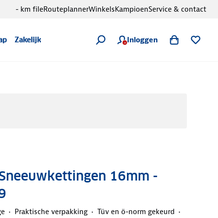
- km file
Routeplanner
Winkels
Kampioen
Service & contact
Inloggen
ap
Zakelijk
t Sneeuwkettingen 16mm -
9
ge
Praktische verpakking
Tüv en ö-norm gekeurd