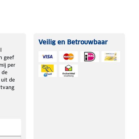
Veilig en Betrouwbaar
l
n geef
ij per
 de
 uit de
ntvang