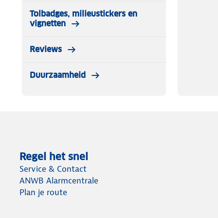
✓ 2x sneeuwkettingen 16mm
Tolbadges, milieustickers en
✓ Montagehandleiding
vignetten
✓ Nylon opbergtas
✓ Reserveschakels
Reviews
✓ Plastic handschoentjes (wegwerp)
Duurzaamheid
Regel het snel
Service & Contact
ANWB Alarmcentrale
Plan je route