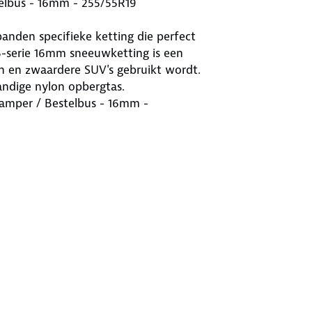
elbus - 16mm - 255/55R19
banden specifieke ketting die perfect
B-serie 16mm sneeuwketting is een
en en zwaardere SUV's gebruikt wordt.
andige nylon opbergtas.
Camper / Bestelbus - 16mm -
er geschikt voor bestelbussen,
ct Fit KB-serie set sneeuwkettingen
g jouw bestemming bereikt. De
js. Deze sneeuwkettingen zijn
nkele meters even opnieuw moet
4X4 / Camper / Bestelbus - 16mm -
 brengen om de wielen van jouw