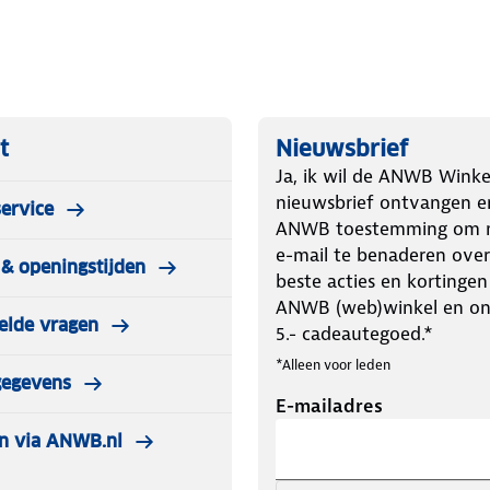
montage, door de 16mm schakel zijn
 en zwaardere SUV's (vanaf 2000kg)
sneeuwkettingen zitten in een nylon
n.
t
Nieuwsbrief
Ja, ik wil de ANWB Winke
nieuwsbrief ontvangen e
ervice
ANWB toestemming om m
e-mail te benaderen over
& openingstijden
beste acties en kortingen
 als eerste kunt pakken wanneer je ze
ANWB (web)winkel en o
elde vragen
5.- cadeautegoed.*
auto om met je knieën op te zitten,
*Alleen voor leden
gegevens
E-mailadres
SUV / 4X4 / Camper / Bestelbus -
n via ANWB.nl