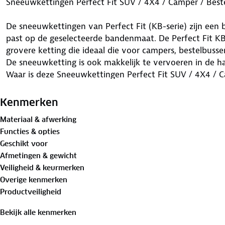
Sneeuwkettingen Perfect Fit SUV / 4X4 / Camper / Best
De sneeuwkettingen van Perfect Fit (KB-serie) zijn een 
past op de geselecteerde bandenmaat. De Perfect Fit K
grovere ketting die ideaal die voor campers, bestelbuss
De sneeuwketting is ook makkelijk te vervoeren in de h
Waar is deze Sneeuwkettingen Perfect Fit SUV / 4X4 / 
255/55R19 geschikt voor
Kenmerken
Deze sneeuwkettingen van Perfect Fit (KB-serie) zijn ze
Materiaal & afwerking
campers en zwaardere SUV's (vanaf 2000kg). Deze Perfe
Functies & opties
zorgen ervoor dat je bij winterse omstandigheden veili
Geschikt voor
kettingen geven jouw voertuig weer grip op sneeuw en i
Afmetingen & gewicht
handmatig spannend, waardoor de sneeuwketting na e
Veiligheid & keurmerken
aanspannen.
Overige kenmerken
Voordelen van deze Sneeuwkettingen Perfect Fit SUV / 
Productveiligheid
255/55R19
Bekijk alle kenmerken
Deze sneeuwkettingen (KB-serie) zijn eenvoudig aan te