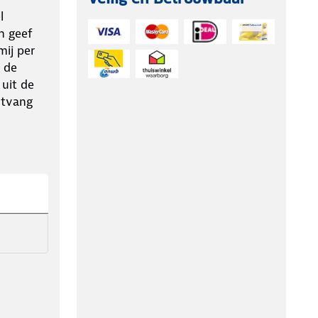
l
n geef
ij per
 de
 uit de
ntvang