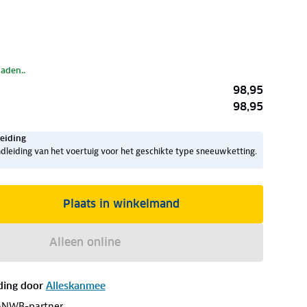
laden..
98,95
98,95
eiding
dleiding van het voertuig voor het geschikte type sneeuwketting.
Plaats in winkelmand
Alleen online
ding door
Alleskanmee
ANWB-partner