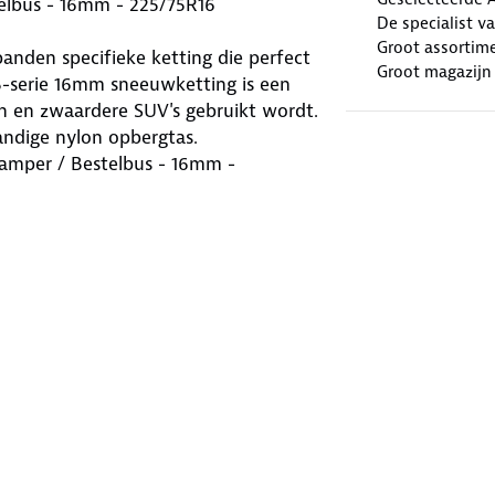
elbus - 16mm - 225/75R16
De specialist v
Groot assortim
banden specifieke ketting die perfect
Groot magazijn
B-serie 16mm sneeuwketting is een
en en zwaardere SUV's gebruikt wordt.
andige nylon opbergtas.
Camper / Bestelbus - 16mm -
er geschikt voor bestelbussen,
ct Fit KB-serie set sneeuwkettingen
g jouw bestemming bereikt. De
js. Deze sneeuwkettingen zijn
nkele meters even opnieuw moet
4X4 / Camper / Bestelbus - 16mm -
 brengen om de wielen van jouw