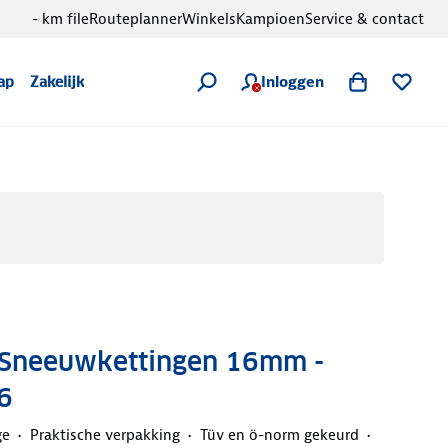
- km file
Routeplanner
Winkels
Kampioen
Service & contact
Inloggen
ap
Zakelijk
t Sneeuwkettingen 16mm -
6
ge
Praktische verpakking
Tüv en ö-norm gekeurd