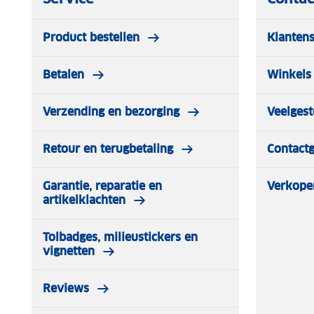
✓ 2x sneeuwkettingen 16mm
✓ Montagehandleiding
Product bestellen
Klantens
✓ Nylon opbergtas
✓ Reserveschakels
Betalen
Winkels 
✓ Plastic handschoentjes (wegwerp)
Verzending en bezorging
Veelgest
Retour en terugbetaling
Contact
Garantie, reparatie en
Verkope
artikelklachten
Tolbadges, milieustickers en
vignetten
Reviews