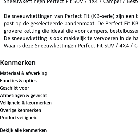
Sneeuwkettingen Perfect Fit SUV / 4X4 / Camper / Best
De sneeuwkettingen van Perfect Fit (KB-serie) zijn een 
past op de geselecteerde bandenmaat. De Perfect Fit K
grovere ketting die ideaal die voor campers, bestelbuss
De sneeuwketting is ook makkelijk te vervoeren in de h
Waar is deze Sneeuwkettingen Perfect Fit SUV / 4X4 / 
225/75R16 geschikt voor
Kenmerken
Deze sneeuwkettingen van Perfect Fit (KB-serie) zijn ze
Materiaal & afwerking
campers en zwaardere SUV's (vanaf 2000kg). Deze Perfe
Functies & opties
zorgen ervoor dat je bij winterse omstandigheden veili
Geschikt voor
kettingen geven jouw voertuig weer grip op sneeuw en i
Afmetingen & gewicht
handmatig spannend, waardoor de sneeuwketting na e
Veiligheid & keurmerken
aanspannen.
Overige kenmerken
Voordelen van deze Sneeuwkettingen Perfect Fit SUV / 
Productveiligheid
225/75R16
Bekijk alle kenmerken
Deze sneeuwkettingen (KB-serie) zijn eenvoudig aan te