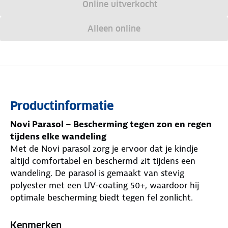
Online uitverkocht
Alleen online
Productinformatie
Novi Parasol – Bescherming tegen zon en regen
tijdens elke wandeling
Met de Novi parasol zorg je ervoor dat je kindje
altijd comfortabel en beschermd zit tijdens een
wandeling. De parasol is gemaakt van stevig
polyester met een UV-coating 50+, waardoor hij
optimale bescherming biedt tegen fel zonlicht.
Dankzij het verduisterende materiaal wordt direct
zonlicht effectief tegengehouden. Zo kan je kindje
Kenmerken