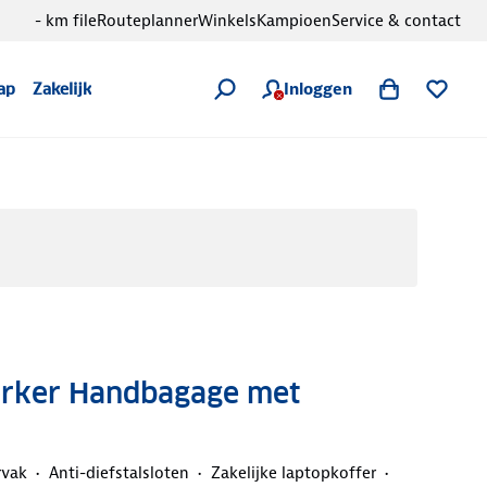
- km file
Routeplanner
Winkels
Kampioen
Service & contact
Inloggen
ap
Zakelijk
rker Handbagage met
rvak
Anti-diefstalsloten
Zakelijke laptopkoffer