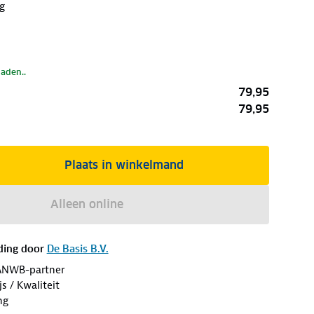
g
laden..
79,95
79,95
Plaats in winkelmand
Alleen online
ding door
De Basis B.V.
ANWB-partner
s / Kwaliteit
ng