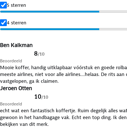
- Aluminium verstelbare trolleystang in 6 standen
5 sterren
- Stevige kwaliteitsritsen
- Voorvak met laptopcompartiment.
4 sterren
- Adreslabel
- Alle onderdelen geschroefd en makkelijk te vervangen
Ben Kalkman
8
/
10
Beoordeeld
Mooie koffer, handig uitklapbaar vóórstuk en goede rolba
meeste airlines, niet voor alle airlines....helaas. De rits aan
vastgelopen, ga ik claimen.
Jeroen Otten
10
/
10
Beoordeeld
echt wat een fantastisch koffertje. Ruim degelijk alles wat
gewoon in het handbagage vak. Echt een top ding. Ik den
bekijken van dit merk.