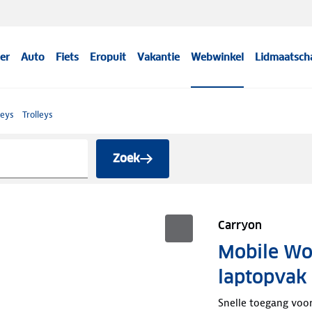
er
Auto
Fiets
Eropuit
Vakantie
Webwinkel
Lidmaatsch
leys
Trolleys
Zoek
Carryon
Mobile Wo
laptopvak
Snelle toegang voo