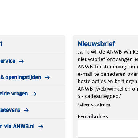
t
Nieuwsbrief
Ja, ik wil de ANWB Winke
nieuwsbrief ontvangen e
ervice
ANWB toestemming om m
e-mail te benaderen over
& openingstijden
beste acties en kortingen
ANWB (web)winkel en o
elde vragen
5.- cadeautegoed.*
*Alleen voor leden
gegevens
E-mailadres
n via ANWB.nl