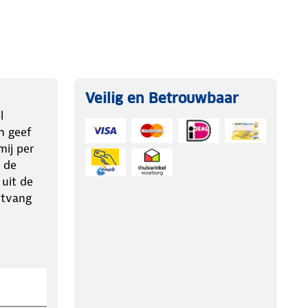
Veilig en Betrouwbaar
l
n geef
ij per
 de
 uit de
ntvang