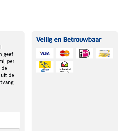
Veilig en Betrouwbaar
l
n geef
ij per
 de
 uit de
ntvang