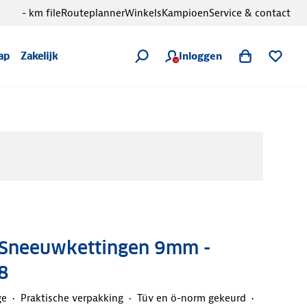
- km file
Routeplanner
Winkels
Kampioen
Service & contact
Inloggen
ap
Zakelijk
t Sneeuwkettingen 9mm -
8
ge
Praktische verpakking
Tüv en ö-norm gekeurd