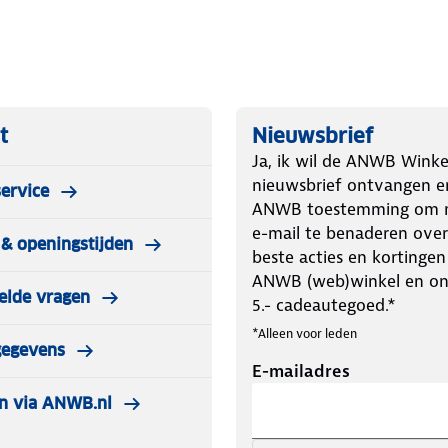
 als eerste kunt pakken wanneer je ze
t
Nieuwsbrief
Ja, ik wil de ANWB Winke
auto om met je knieën op te zitten,
nieuwsbrief ontvangen e
ervice
ANWB toestemming om m
e-mail te benaderen over
& openingstijden
t personenwagen 9mm - 205/40R18
beste acties en kortingen
ANWB (web)winkel en o
elde vragen
5.- cadeautegoed.*
*Alleen voor leden
gegevens
E-mailadres
n via ANWB.nl