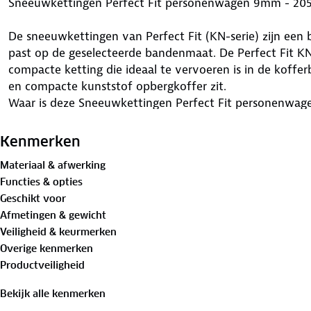
Sneeuwkettingen Perfect Fit personenwagen 9mm - 20
De sneeuwkettingen van Perfect Fit (KN-serie) zijn een 
past op de geselecteerde bandenmaat. De Perfect Fit KN
compacte ketting die ideaal te vervoeren is in de koffer
en compacte kunststof opbergkoffer zit.
Waar is deze Sneeuwkettingen Perfect Fit personenwag
Deze sneeuwkettingen van Perfect Fit zijn uitermate ge
Kenmerken
personenwagens of lichte SUV's (tot 2000kg). Deze se
Materiaal & afwerking
dat je bij winterse omstandigheden veilig jouw bestemm
Functies & opties
voertuig weer grip op sneeuw en ijs.
Geschikt voor
Voordelen van deze Sneeuwkettingen Perfect Fit pers
Afmetingen & gewicht
Veiligheid & keurmerken
Deze sneeuwkettingen (KN-serie) zijn eenvoudig aan t
Overige kenmerken
voertuig. Je hoeft de auto niet te verrijden tijdens de 
Productveiligheid
deze kettingen erg geschikt voor personenwagens en (li
ruimte in de wielkast achter het wiel beperkt is. De sn
Bekijk alle kenmerken
kunststof koffer en kunnen dus makkelijk meegenomen