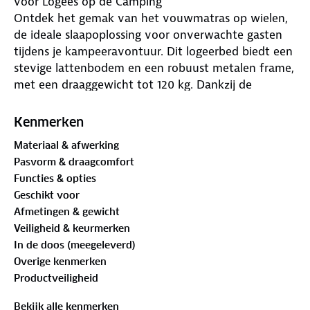
voor Logees op de Camping
Ontdek het gemak van het vouwmatras op wielen,
de ideale slaapoplossing voor onverwachte gasten
tijdens je kampeeravontuur. Dit logeerbed biedt een
stevige lattenbodem en een robuust metalen frame,
met een draaggewicht tot 120 kg. Dankzij de
praktische wielen verplaats je het bed makkelijk,
waardoor je altijd voorbereid bent op logees of
Kenmerken
extra slaapruimte, of je nu in een tent, caravan of
Materiaal & afwerking
kleine accommodatie verblijft.
Pasvorm & draagcomfort
Functies & opties
Door het compacte formaat is dit vouwmatras ook
Geschikt voor
ideaal om mee te nemen op vakantie of tijdens
Afmetingen & gewicht
kampeertrips!
Veiligheid & keurmerken
In de doos (meegeleverd)
Overige kenmerken
Comfortabel Slapen in de Buitenlucht
Productveiligheid
Je gasten verdienen een goede nachtrust, zelfs in de
natuur. Het vouwmatras is uitgerust met een
Bekijk alle kenmerken