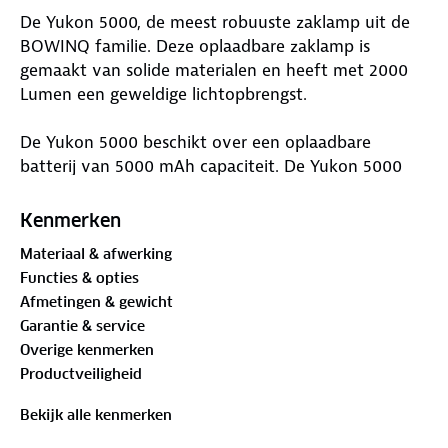
De Yukon 5000, de meest robuuste zaklamp uit de
BOWINQ familie. Deze oplaadbare zaklamp is
gemaakt van solide materialen en heeft met 2000
Lumen een geweldige lichtopbrengst.
De Yukon 5000 beschikt over een oplaadbare
batterij van 5000 mAh capaciteit. De Yukon 5000
heeft daarmee een gebruiksduur tussen de 4 en 8
uur, afhankelijk van de lichtstand die wordt
Kenmerken
gebruikt. De zaklamp beschikt over indicatie leds die
Materiaal & afwerking
de batterijstatus weergeven. Brand er nog maar 1
Functies & opties
indicatie led? Laad de Yukon 5000 dan eenvoudig
Afmetingen & gewicht
op met meegeleverde USB-C kabel.
Garantie & service
Overige kenmerken
De Yukon 5000 beschikt over een robuuste
Productveiligheid
behuizing en is IP-65 waterdicht, dat betekent stof-
en waterbestendig. Daarnaast beschikt de zaklamp
Bekijk alle kenmerken
over 5 verschillende lichtstanden; groot licht,