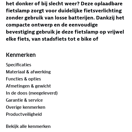
het donker of bij slecht weer? Deze oplaadbare
fietslamp zorgt voor duidelijke fietsverlichting
zonder gebruik van losse batterijen. Dankzij het
compacte ontwerp en de eenvoudige
bevestiging gebruik je deze fietslamp op vrijwel
elke fiets, van stadsfiets tot e bike of
kinderfiets.
Kenmerken
Jouw voordelen met deze fietslamp
Specificaties
Oplaadbare fietsverlichting
– Opladen via USB
Materiaal & afwerking
C zonder gebruik van losse batterijen.
Functies & opties
Voor en achterlicht set
– Compleet fietslicht
Afmetingen & gewicht
voor zichtbaarheid voor en achter.
In de doos (meegeleverd)
Meerdere lichtstanden
– Kies tussen
Garantie & service
verschillende standen voor zichtbaarheid
Overige kenmerken
onderweg.
Productveiligheid
Eenvoudige montage
– Bevestig de fietslamp
snel met flexibele siliconen band.
Bekijk alle kenmerken
Compact en lichtgewicht
– Makkelijk mee te