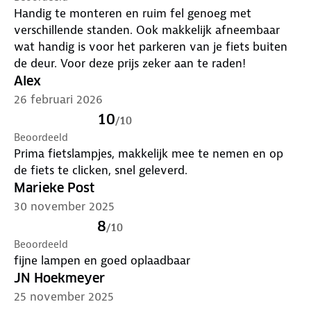
Handig te monteren en ruim fel genoeg met
siliconen bevestiging gebruik je dit fietslicht op het
verschillende standen. Ook makkelijk afneembaar
stuur, de zadelpen of andere delen van de fiets.
wat handig is voor het parkeren van je fiets buiten
de deur. Voor deze prijs zeker aan te raden!
Wat zit er in de verpakking?
Alex
Oplaadbaar wit voorlicht
Oplaadbaar rood achterlicht
26 februari 2026
2 siliconen bevestigingsbanden
10
/
10
Dubbele USB C oplaadkabel
Beoordeeld
Handleiding
Prima fietslampjes, makkelijk mee te nemen en op
de fiets te clicken, snel geleverd.
Met deze fietslamp set kies je voor oplaadbare
Marieke Post
fietsverlichting en duidelijke zichtbaarheid
30 november 2025
tijdens elke rit.
8
/
10
Beoordeeld
fijne lampen en goed oplaadbaar
JN Hoekmeyer
25 november 2025