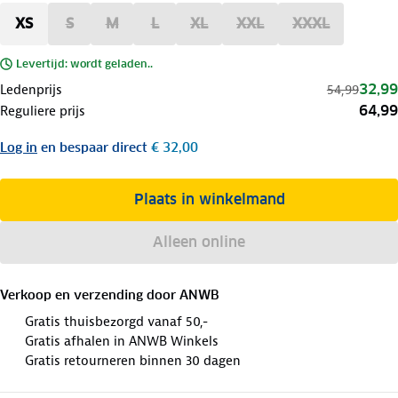
XS
S
M
L
XL
XXL
XXXL
Levertijd: wordt geladen..
32,99
Ledenprijs
54,99
64,99
Reguliere prijs
Log in
en bespaar direct
€ 32,00
Plaats in winkelmand
Alleen online
Verkoop en verzending door
ANWB
Gratis thuisbezorgd vanaf 50,-
Gratis afhalen in ANWB Winkels
Gratis retourneren binnen 30 dagen