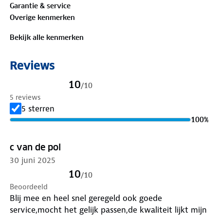
Garantie & service
wind. De groene afwerking bij de ritsen en boorden
Overige kenmerken
vormen een mooi contrast met de print. Dit is jouw
ideale vest!
Bekijk alle kenmerken
Bewust onderweg met hergebruikt materiaal:
Reviews
70%
gerecycled polyester
, 30% polyester
10
/
10
Is je kleding aan vervanging toe? Lever het in bij
5 reviews
onze winkels. Wij geven er een nieuwe bestemming
5 sterren
aan.
100
%
c van de pol
30 juni 2025
10
/
10
Beoordeeld
Blij mee en heel snel geregeld ook goede
service,mocht het gelijk passen,de kwaliteit lijkt mijn