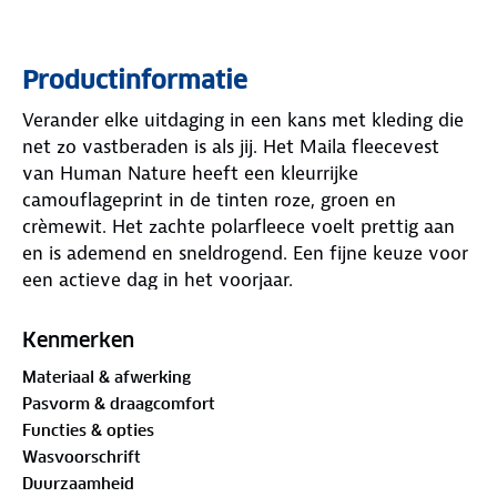
Productinformatie
Verander elke uitdaging in een kans met kleding die
net zo vastberaden is als jij. Het Maila fleecevest
van Human Nature heeft een kleurrijke
camouflageprint in de tinten roze, groen en
crèmewit. Het zachte polarfleece voelt prettig aan
en is ademend en sneldrogend. Een fijne keuze voor
een actieve dag in het voorjaar.
Het vest heeft een recht model, lange mouwen en
Kenmerken
een doorlopende YKK-ritssluiting. Praktische details
Materiaal & afwerking
maken dit jack veelzijdig. Denk aan een afsluitbare
Pasvorm & draagcomfort
borstzak, twee zijzakken met rits en een
Functies & opties
afneembaar lensdoekje in de rechterzak. Handig
Wasvoorschrift
voor het schoonmaken van je bril, telefoon of
Duurzaamheid
camera. De opstaande kraag beschermt tegen de