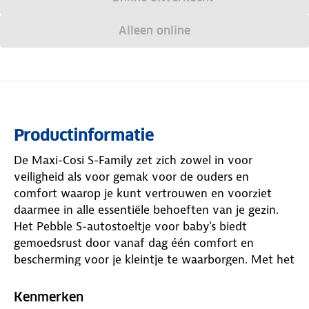
Alleen online
Productinformatie
De Maxi-Cosi S-Family zet zich zowel in voor
veiligheid als voor gemak voor de ouders en
comfort waarop je kunt vertrouwen en voorziet
daarmee in alle essentiële behoeften van je gezin.
Het Pebble S-autostoeltje voor baby's biedt
gemoedsrust door vanaf dag één comfort en
bescherming voor je kleintje te waarborgen. Met het
Pearl S-peuterautostoeltje geniet je kind tot de
leeftijd van vier jaar van een knusse en veilige reis.
Kenmerken
Combineer deze stoeltjes met de FamilyFix S, de