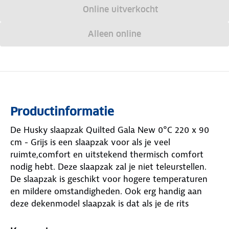
Online uitverkocht
Alleen online
Productinformatie
De Husky slaapzak Quilted Gala New 0°C 220 x 90
cm - Grijs is een slaapzak voor als je veel
ruimte,comfort en uitstekend thermisch comfort
nodig hebt. Deze slaapzak zal je niet teleurstellen.
De slaapzak is geschikt voor hogere temperaturen
en mildere omstandigheden. Ook erg handig aan
deze dekenmodel slaapzak is dat als je de rits
volledig openritst je een heerlijke deken hebt. Deze
slaapzak kan lekker mee tijdens