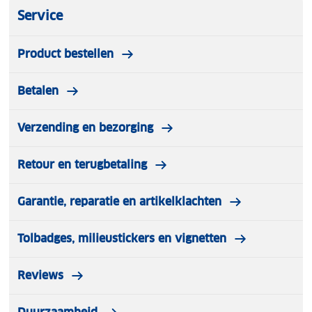
Gewicht: 1100 gram
Service
Wordt geleverd met compressiezak
Een heerlijke slaapzak van Highlander met als extra
Product bestellen
het meegeleverde hoofdnet tegen de muggen. Deze
slaapzak kan je een perfecte nachtrust geven tijdens
Betalen
wandeltochten bij warmer weer.
Verzending en bezorging
Retour en terugbetaling
Garantie, reparatie en artikelklachten
Tolbadges, milieustickers en vignetten
Reviews