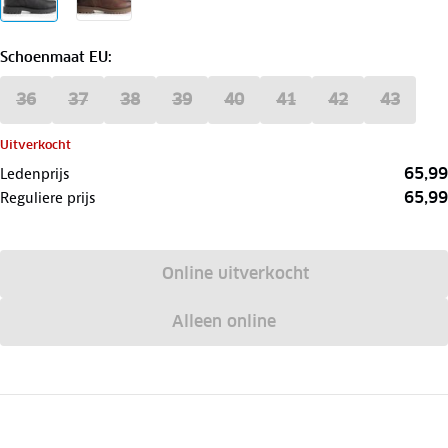
Schoenmaat EU
:
36
37
38
39
40
41
42
43
Uitverkocht
65,99
Ledenprijs
65,99
Reguliere prijs
Online uitverkocht
Alleen online