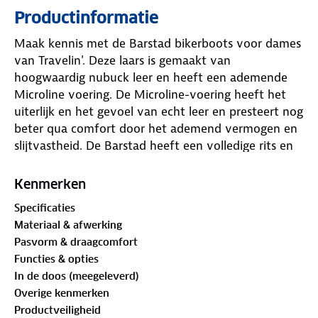
Productinformatie
Maak kennis met de Barstad bikerboots voor dames
van Travelin'. Deze laars is gemaakt van
hoogwaardig nubuck leer en heeft een ademende
Microline voering. De Microline-voering heeft het
uiterlijk en het gevoel van echt leer en presteert nog
beter qua comfort door het ademend vermogen en
slijtvastheid. De Barstad heeft een volledige rits en
een uitneembaar voetbed voor de optimale
combinatie van functionaliteit en comfort.
Kenmerken
Specificaties
Materiaal & afwerking
Pasvorm & draagcomfort
Functies & opties
In de doos (meegeleverd)
Overige kenmerken
Productveiligheid