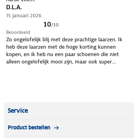
D.L.A.
15 januari 2026
10
/
10
Beoordeeld
Zo ongelofelijk blij met deze prachtige laarzen. Ik
heb deze laarzen met de hoge korting kunnen
kopen, en ik heb nu een paar schoenen die niet
alleen ongelofelijk mooi zijn, maar ook super
degelijk, Europees fabrikaat, hele goede pasvorm,
deze laarzen hadden niet beter kunnen aansluiten
bij wat ik ooit wilde hebben. Meteen bij de
schoenmaker de juiste spulletjes gekocht om ze
mooi te houden, want dit was voor mij echt een
ongelofelijke kans om kwalitatief een paar
Service
topschoenen te kunnen kopen. Zo veel
complimenten al gehad, ze zien er gewoon duur uit,
Product bestellen
alleen had ik grote mazzel. Echt SUPER blij met deze
super mooie laarzen!!!