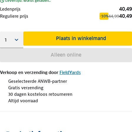
Levertijd: wordt geladen..
40,49
Ledenprijs
40,49
Reguliere prijs
44,99
-10%
Plaats in winkelmand
Alleen online
Verkoop en verzending door
FieldYards
Geselecteerde ANWB-partner
Gratis verzending
30 dagen kosteloos retourneren
Altijd voorraad