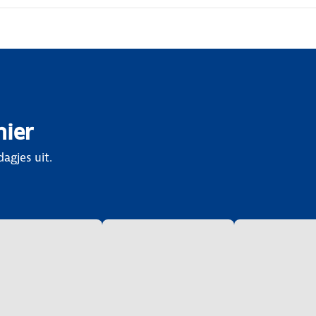
hier
agjes uit.