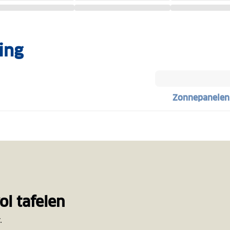
ing
Zonnepanelen
l tafelen
.