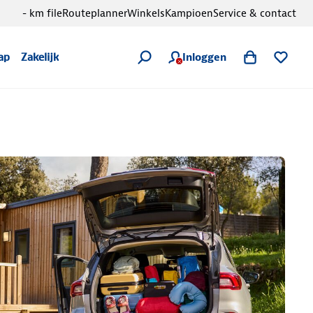
- km file
Routeplanner
Winkels
Kampioen
Service & contact
Inloggen
ap
Zakelijk