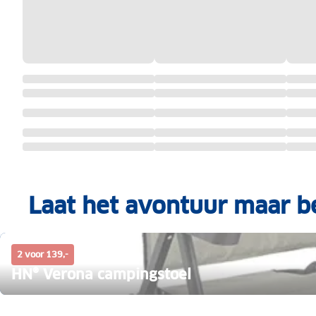
Laat het avontuur maar b
2 voor 139,-
HN® Verona campingstoel