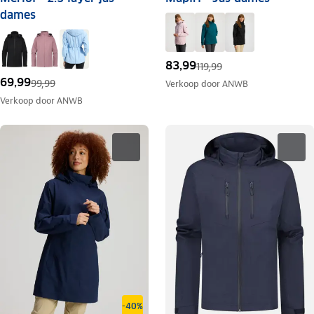
dames
83,99
119,99
69,99
99,99
Verkoop door
ANWB
Verkoop door
ANWB
-40%