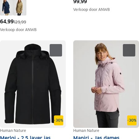
99,99
Verkoop door
ANWB
64,99
129,99
Verkoop door
ANWB
-30%
-30%
Human Nature
Human Nature
Merloi - 2.5 layer jas
Mapiri - Jas dames