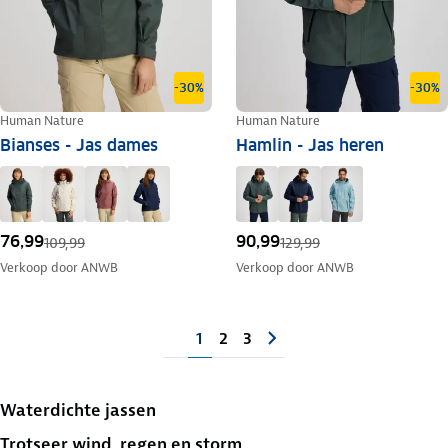
-30%
-30%
Human Nature
Human Nature
Bianses - Jas dames
Hamlin - Jas heren
76,99
90,99
109,99
129,99
Verkoop door
ANWB
Verkoop door
ANWB
1
2
3
Waterdichte jassen
Trotseer wind, regen en storm