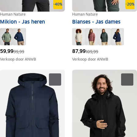
-40%
-20%
Human Nature
Human Nature
Mikion - Jas heren
Bianses - Jas dames
59,99
87,99
99,99
109,99
Verkoop door
ANWB
Verkoop door
ANWB