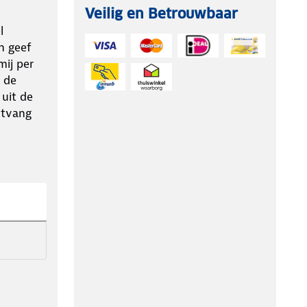
Veilig en Betrouwbaar
l
n geef
ij per
 de
 uit de
ntvang