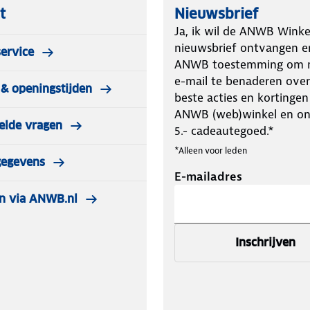
t
Nieuwsbrief
Ja, ik wil de ANWB Winke
nieuwsbrief ontvangen e
ervice
ANWB toestemming om m
e-mail te benaderen over
& openingstijden
beste acties en kortingen
ANWB (web)winkel en o
elde vragen
5.- cadeautegoed.*
*Alleen voor leden
gegevens
E-mailadres
n via ANWB.nl
Inschrijven