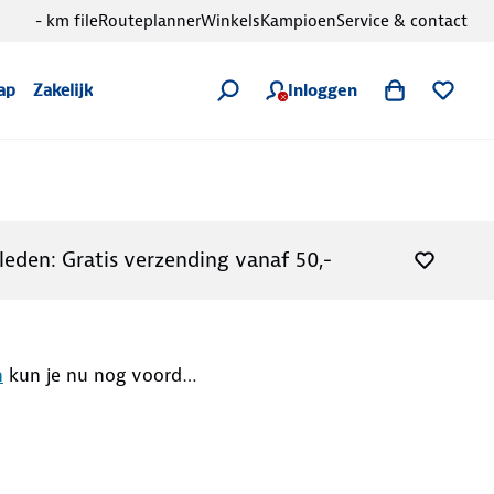
- km file
Routeplanner
Winkels
Kampioen
Service & contact
Inloggen
ap
Zakelijk
leden: Gratis verzending vanaf 50,-
n
kun je nu nog voordeliger genieten van al het moois dat de natuur te bieden heeft.