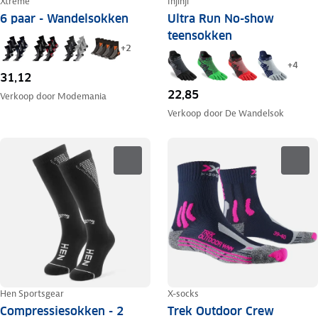
Xtreme
Injinji
6 paar - Wandelsokken
Ultra Run No-show
teensokken
+
2
+
4
31,12
22,85
Verkoop door
Modemania
Verkoop door
De Wandelsok
Hen Sportsgear
X-socks
Compressiesokken - 2
Trek Outdoor Crew