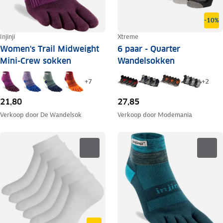
-10%
Injinji
Xtreme
Women's Trail Midweight
6 paar - Quarter
Mini-Crew sokken
Wandelsokken
+
7
+
2
21,80
27,85
Verkoop door
De Wandelsok
Verkoop door
Modemania