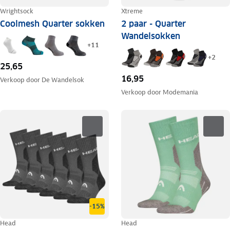
Wrightsock
Xtreme
Coolmesh Quarter sokken
2 paar - Quarter
Wandelsokken
+
11
+
2
25,65
16,95
Verkoop door
De Wandelsok
Verkoop door
Modemania
-15%
Head
Head