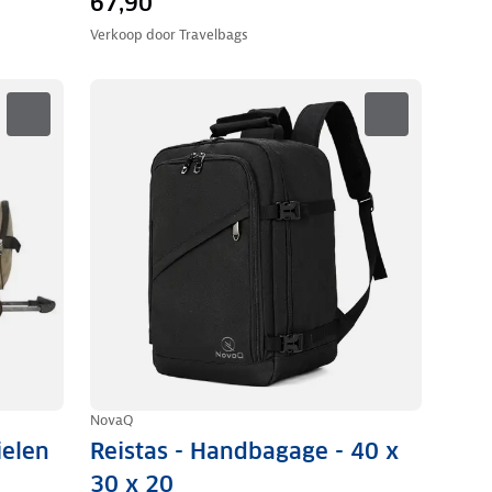
67,90
Verkoop door
Travelbags
NovaQ
ielen
Reistas - Handbagage - 40 x
30 x 20