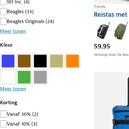
101 Inc.
(
4
)
Travelz
Beagles
(
33
)
Reistas met
Beagles Originals
(
24
)
Meer tonen
Kleur
59,95
Verkoop door
De Basi
Blauw
Bruin
Zwart
Zand
Oranje
Wit
Groen
Grijs
Meer tonen
Korting
Vanaf 30%
(
2
)
Vanaf 10%
(
3
)