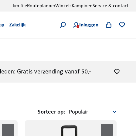
- km file
Routeplanner
Winkels
Kampioen
Service & contact
Inloggen
ap
Zakelijk
leden: Gratis verzending vanaf 50,-
Sorteer op: