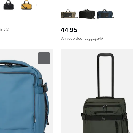
+
1
44,95
s B.V.
Verkoop door
Luggage4All