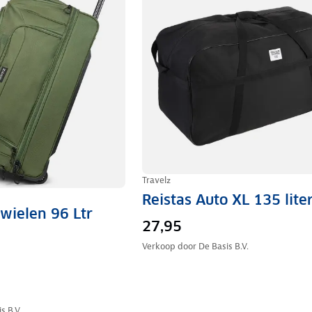
Travelz
Reistas Auto XL 135 lite
 wielen 96 Ltr
27,95
Verkoop door
De Basis B.V.
s B.V.