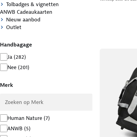
Tolbadges & vignetten
ANWB Cadeaukaarten
Nieuw aanbod
Outlet
Handbagage
Ja
(
282
)
Nee
(
201
)
Merk
Human Nature
(
7
)
ANWB
(
5
)