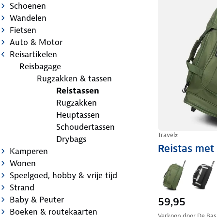
Schoenen
Wandelen
Fietsen
Auto & Motor
Reisartikelen
Reisbagage
Rugzakken & tassen
Reistassen
Rugzakken
Heuptassen
Schoudertassen
Travelz
Drybags
Reistas met
Kamperen
Wonen
Speelgoed, hobby & vrije tijd
Strand
Baby & Peuter
59,95
Boeken & routekaarten
Verkoop door
De Basi