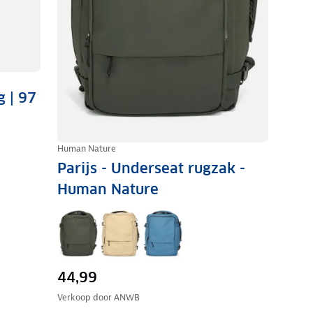
g | 97
Human Nature
Parijs - Underseat rugzak -
Human Nature
44,99
Verkoop door
ANWB