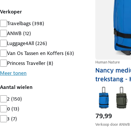
Verkoper
Travelbags
(
398
)
ANWB
(
12
)
Luggage4All
(
226
)
Van Os Tassen en Koffers
(
63
)
Human Nature
Princess Traveller
(
8
)
Nancy mediu
Meer tonen
trekstang -
Aantal wielen
2
(
150
)
0
(
13
)
79,99
3
(
7
)
Verkoop door
ANWB