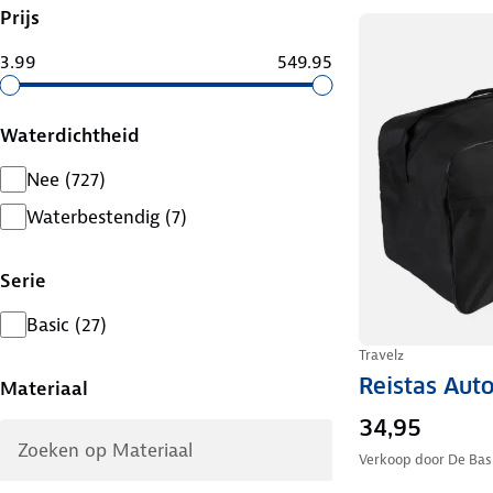
Prijs
3.99
549.95
Waterdichtheid
Nee
(
727
)
Waterbestendig
(
7
)
Serie
Basic
(
27
)
Travelz
Reistas Auto
Materiaal
34,95
Verkoop door
De Basi