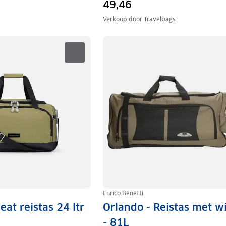
49,46
Verkoop door
Travelbags
Enrico Benetti
at reistas 24 ltr
Orlando - Reistas met w
- 81L