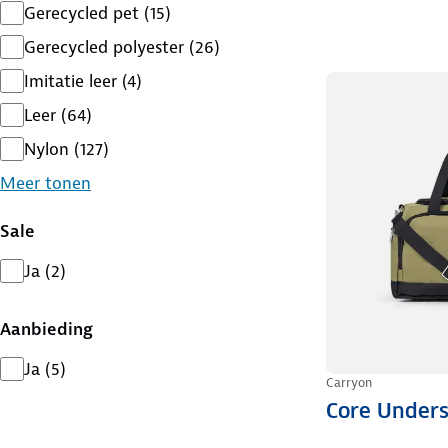
Gerecycled pet
(
15
)
Gerecycled polyester
(
26
)
Imitatie leer
(
4
)
Leer
(
64
)
Nylon
(
127
)
Meer tonen
Sale
Ja
(
2
)
Aanbieding
Ja
(
5
)
Carryon
Core Underse