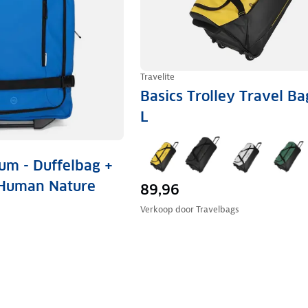
Travelite
Basics Trolley Travel Ba
L
m - Duffelbag +
 Human Nature
89,96
Verkoop door
Travelbags