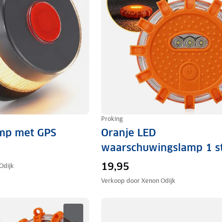
Proking
mp met GPS
Oranje LED
waarschuwingslamp 1 s
19,95
Odijk
Verkoop door
Xenon Odijk