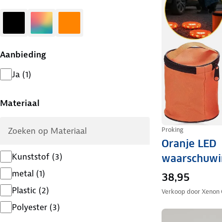
Zwart
Diversen
Oranje
Aanbieding
Ja
(
1
)
Materiaal
Proking
Oranje LED
Kunststof
(
3
)
waarschuwi
metal
(
1
)
38,95
Plastic
(
2
)
Verkoop door
Xenon 
Polyester
(
3
)