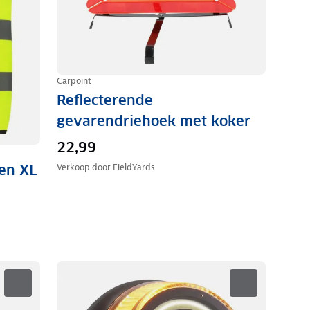
Carpoint
Reflecterende
gevarendriehoek met koker
22,99
en XL
Verkoop door
FieldYards