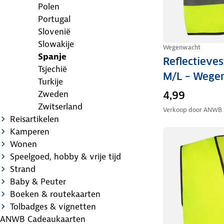
Polen
Portugal
Slovenië
Slowakije
Wegenwacht
Spanje
Reflectieve
Tsjechië
M/L – Wege
Turkije
Zweden
4,99
Zwitserland
Verkoop door
ANWB
Reisartikelen
Kamperen
Wonen
Speelgoed, hobby & vrije tijd
Strand
Baby & Peuter
Boeken & routekaarten
Tolbadges & vignetten
ANWB Cadeaukaarten