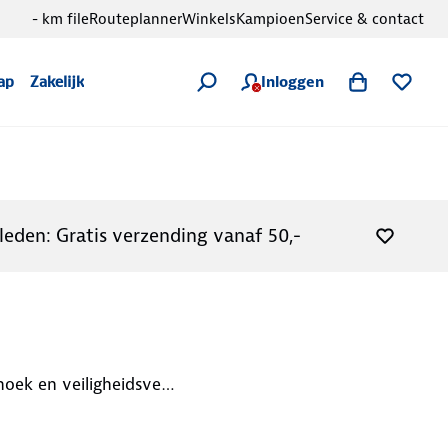
- km file
Routeplanner
Winkels
Kampioen
Service & contact
Inloggen
ap
Zakelijk
leden: Gratis verzending vanaf 50,-
iligheidsvest bij je te hebben.