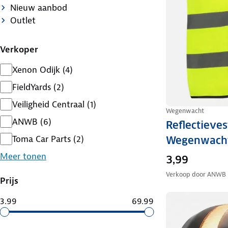
Nieuw aanbod
Outlet
Verkoper
Xenon Odijk
(
4
)
FieldYards
(
2
)
Veiligheid Centraal
(
1
)
Wegenwacht
ANWB
(
6
)
Reflectieves
Toma Car Parts
(
2
)
Wegenwach
Meer tonen
3,99
Verkoop door
ANWB
Prijs
3.99
69.99