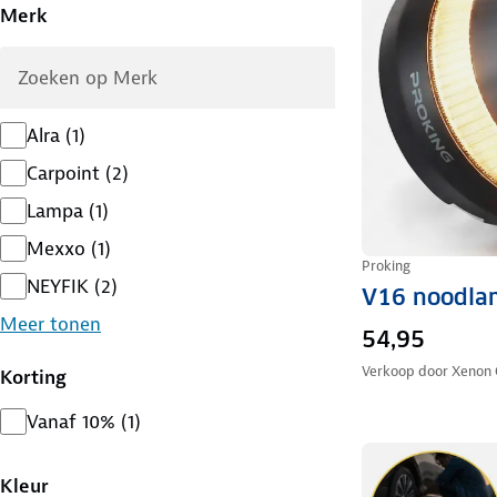
Merk
Alra
(
1
)
Carpoint
(
2
)
Lampa
(
1
)
Mexxo
(
1
)
Proking
NEYFIK
(
2
)
V16 noodla
Meer tonen
54,95
Verkoop door
Xenon 
Korting
Vanaf 10%
(
1
)
Kleur