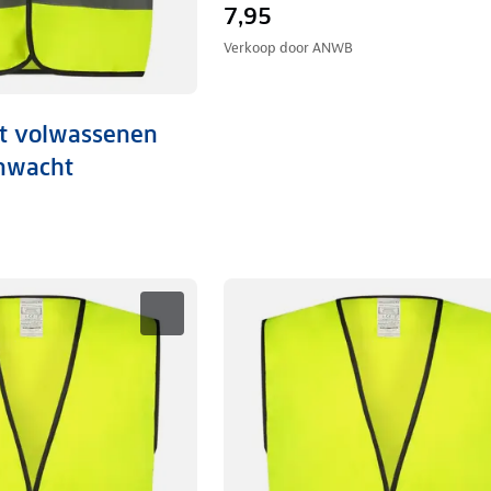
7,95
Verkoop door
ANWB
st volwassenen
nwacht