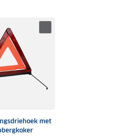
ngsdriehoek met
pbergkoker