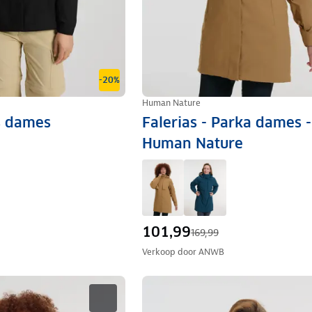
-20%
Human Nature
as dames
Falerias - Parka dames -
Human Nature
101,99
169,99
Verkoop door
ANWB