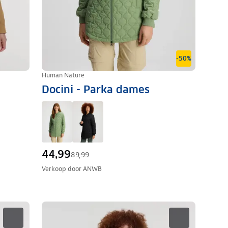
-50%
Human Nature
Docini - Parka dames
44,99
89,99
Verkoop door
ANWB