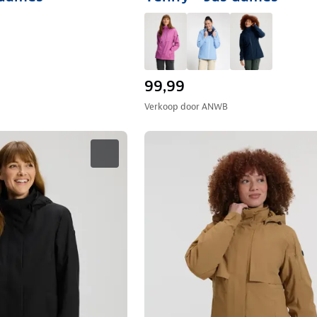
99,99
Verkoop door
ANWB