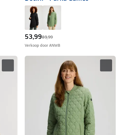
53,99
89,99
Verkoop door
ANWB