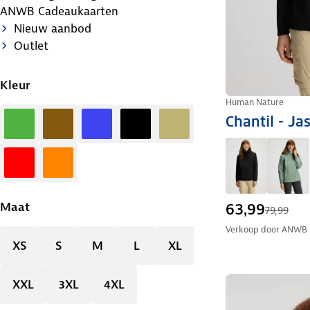
ANWB Cadeaukaarten
Nieuw aanbod
Outlet
Kleur
Human Nature
Groen
Bruin
Blauw
Zwart
Zand
Chantil - J
Rood
Oranje
Maat
63,99
79,99
Verkoop door
ANWB
XS
S
M
L
XL
XXL
3XL
4XL