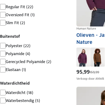
Regular Fit
(
22
)
Oversized Fit
(
1
)
Slim Fit
(
2
)
Human Nature
Olieven - J
Buitenstof
Nature
Polyester
(
22
)
Polyamide
(
4
)
Gerecycled Polyamide
(
2
)
Elastaan
(
1
)
95,99
159,99
Verkoop door
ANWB
Waterdichtheid
Waterdicht
(
18
)
Waterbestendig
(
5
)