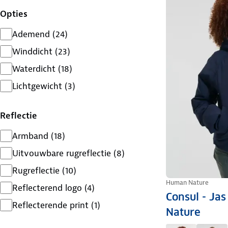
Opties
Ademend
(
24
)
Winddicht
(
23
)
Waterdicht
(
18
)
Lichtgewicht
(
3
)
Reflectie
Armband
(
18
)
Uitvouwbare rugreflectie
(
8
)
Rugreflectie
(
10
)
Human Nature
Reflecterend logo
(
4
)
Consul - Ja
Reflecterende print
(
1
)
Nature