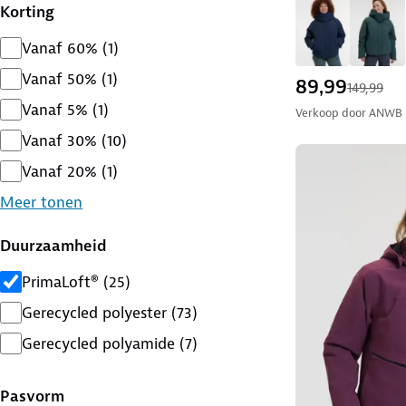
Korting
Vanaf 60%
(
1
)
Vanaf 50%
(
1
)
89,99
149,99
Vanaf 5%
(
1
)
Verkoop door
ANWB
Vanaf 30%
(
10
)
Vanaf 20%
(
1
)
Meer tonen
Duurzaamheid
PrimaLoft®
(
25
)
Gerecycled polyester
(
73
)
Gerecycled polyamide
(
7
)
Pasvorm