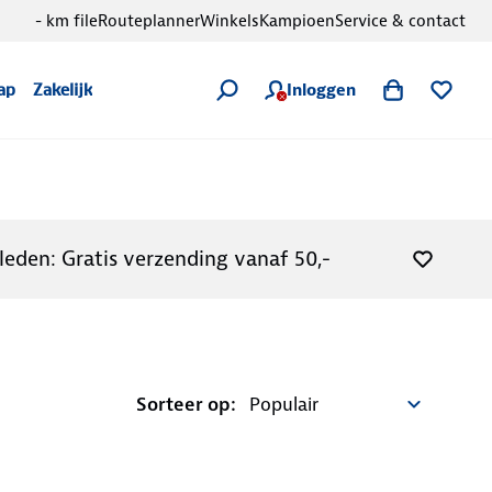
- km file
Routeplanner
Winkels
Kampioen
Service & contact
Inloggen
ap
Zakelijk
leden: Gratis verzending vanaf 50,-
Sorteer op: