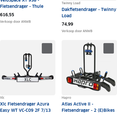
VeloSpace XT 938 -
Twinny Load
Fietsendrager - Thule
Dakfietsendrager - Twinny
616,55
Load
Verkoop door
ANWB
74,99
Verkoop door
ANWB
Xlc
Hapro
Xlc Fietsendrager Azura
Atlas Active II -
Easy WT VC-C09 2F 7/13
Fietsendrager - 2 (E)Bikes