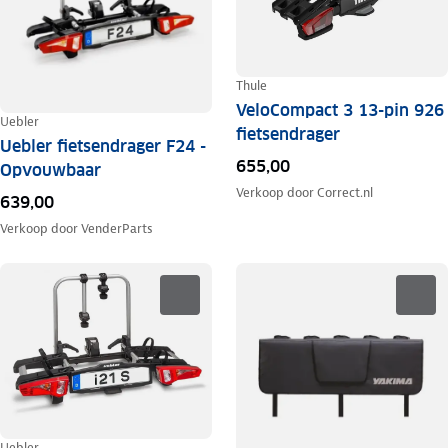
Thule
VeloCompact 3 13-pin 926
Uebler
fietsendrager
Uebler fietsendrager F24 -
655,00
Opvouwbaar
Verkoop door
Correct.nl
639,00
Verkoop door
VenderParts
Uebler