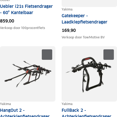
Uebler i21s Fietsendrager
Yakima
- 60° Kantelbaar
Gatekeeper -
859,00
Laadklepfietsendrager
Verkoop door
100procentfiets
169,90
Verkoop door
TowMotive BV
Yakima
Yakima
HangOut 2 -
FullBack 2 -
Achterklepfietsendrager
Achterklepfietsendrager