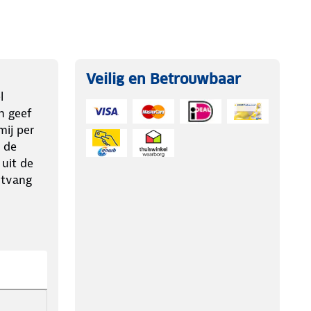
Veilig en Betrouwbaar
l
n geef
ij per
 de
 uit de
ntvang