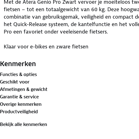
Met de Atera Genio Pro Zwart vervoer je moeiteloos twe
fietsen – tot een totaalgewicht van 60 kg. Deze hoogwaa
combinatie van gebruiksgemak, veiligheid en compact de
het Quick-Release systeem, de kantelfunctie en het voll
Pro een favoriet onder veeleisende fietsers.
Klaar voor e-bikes en zware fietsen
Met een stevig aluminium frame, een draagvermogen va
Kenmerken
bandenmaten van 20–29 inch, is deze drager ideaal voo
Functies & opties
beschermen je fietsen tegen beschadiging, terwijl de wie
Geschikt voor
Afmetingen & gewicht
Slim en gebruiksvriendelijk ontwerp
Garantie & service
Overige kenmerken
Het Quick-Release systeem maakt het loskoppelen van d
Productveiligheid
mogelijk. De drager is daarnaast volledig inklapbaar, wat
kofferbak. De kantelfunctie geeft je toegang tot de acht
Bekijk alle kenmerken
gemonteerd.