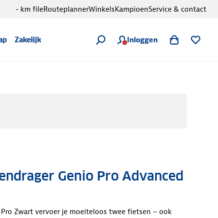
- km file
Routeplanner
Winkels
Kampioen
Service & contact
Inloggen
ap
Zakelijk
sendrager Genio Pro Advanced
Pro Zwart vervoer je moeiteloos twee fietsen – ook