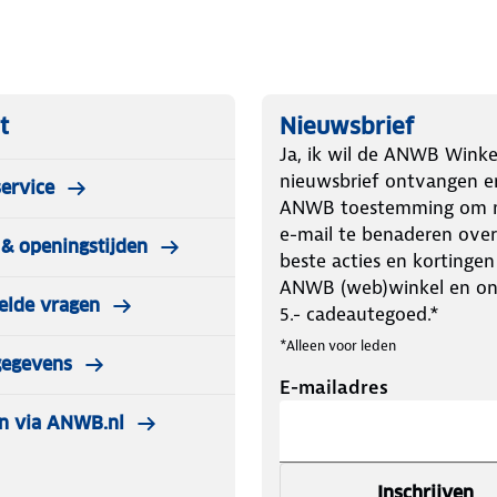
talsysteem: zowel je fietsen als de
 geruststellende gedachte tijdens
t
Nieuwsbrief
Ja, ik wil de ANWB Winke
nieuwsbrief ontvangen e
ervice
ANWB toestemming om m
e-mail te benaderen over
& openingstijden
beste acties en kortingen
ANWB (web)winkel en o
elde vragen
5.- cadeautegoed.*
*Alleen voor leden
gegevens
E-mailadres
n via ANWB.nl
Inschrijven