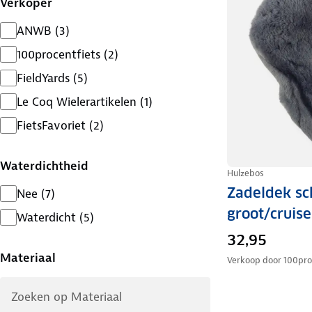
Verkoper
ANWB
(
3
)
100procentfiets
(
2
)
FieldYards
(
5
)
Le Coq Wielerartikelen
(
1
)
FietsFavoriet
(
2
)
Waterdichtheid
Hulzebos
Zadeldek s
Nee
(
7
)
groot/cruise
Waterdicht
(
5
)
32,95
Materiaal
Verkoop door
100pro