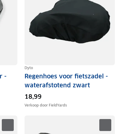
Dyto
r -
Regenhoes voor fietszadel -
waterafstotend zwart
18,99
Verkoop door
FieldYards