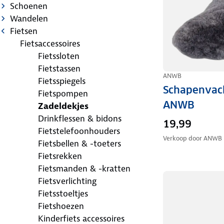
Schoenen
Wandelen
Fietsen
Fietsaccessoires
Fietssloten
Fietstassen
ANWB
Fietsspiegels
Schapenvach
Fietspompen
ANWB
Zadeldekjes
Drinkflessen & bidons
19,99
Fietstelefoonhouders
Verkoop door
ANWB
Fietsbellen & -toeters
Fietsrekken
Fietsmanden & -kratten
Fietsverlichting
Fietsstoeltjes
Fietshoezen
Kinderfiets accessoires