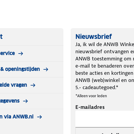
t
Nieuwsbrief
Ja, ik wil de ANWB Winke
nieuwsbrief ontvangen e
ervice
ANWB toestemming om m
e-mail te benaderen over
& openingstijden
beste acties en kortingen
ANWB (web)winkel en o
elde vragen
5.- cadeautegoed.*
*Alleen voor leden
gegevens
E-mailadres
n via ANWB.nl