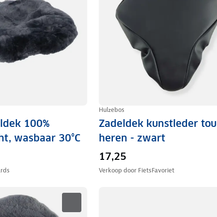
Hulzebos
eldek 100%
Zadeldek kunstleder tou
t, wasbaar 30°C
heren - zwart
17,25
ards
Verkoop door
FietsFavoriet