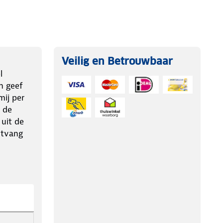
Veilig en Betrouwbaar
l
n geef
ij per
 de
 uit de
ntvang