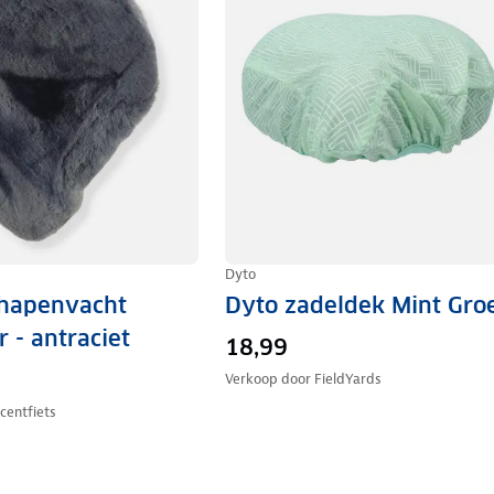
Dyto
chapenvacht
Dyto zadeldek Mint Gro
r - antraciet
18,99
Verkoop door
FieldYards
centfiets