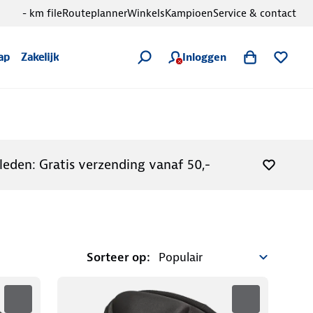
- km file
Routeplanner
Winkels
Kampioen
Service & contact
Inloggen
ap
Zakelijk
leden: Gratis verzending vanaf 50,-
Sorteer op: