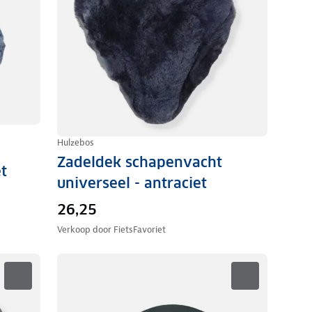
Hulzebos
Zadeldek schapenvacht
t
universeel - antraciet
26,25
Verkoop door
FietsFavoriet