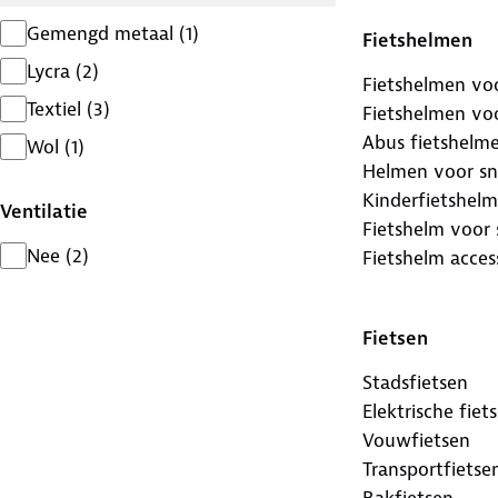
Gemengd metaal
(
1
)
Fietshelmen
Lycra
(
2
)
Fietshelmen voo
Textiel
(
3
)
Fietshelmen vo
Abus fietshelm
Wol
(
1
)
Helmen voor sn
Kinderfietshelm
Ventilatie
Fietshelm voor
Nee
(
2
)
Fietshelm acces
Fietsen
Stadsfietsen
Elektrische fiet
Vouwfietsen
Transportfietse