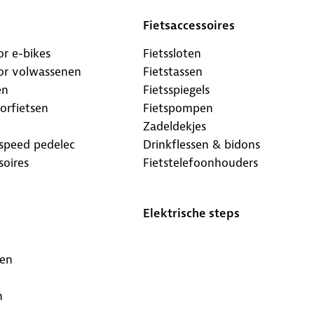
Fietsaccessoires
r e-bikes
Fietssloten
or volwassenen
Fietstassen
en
Fietsspiegels
orfietsen
Fietspompen
Zadeldekjes
 speed pedelec
Drinkflessen & bidons
soires
Fietstelefoonhouders
Elektrische steps
sen
n