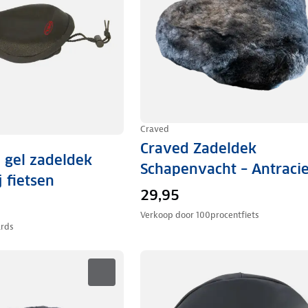
Craved
Craved Zadeldek
 gel zadeldek
Schapenvacht – Antracie
j fietsen
29,95
Verkoop door
100procentfiets
ards