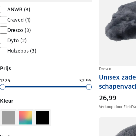
ANWB
(
3
)
Craved
(
1
)
Dresco
(
3
)
Dyto
(
2
)
Hulzebos
(
3
)
Prijs
Dresco
Unisex zad
17.25
32.95
schapenvach
26,99
Kleur
Verkoop door
FieldY
Grijs
Diversen
Zwart