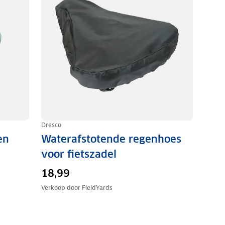
Dresco
en
Waterafstotende regenhoes
voor fietszadel
18,99
Verkoop door
FieldYards