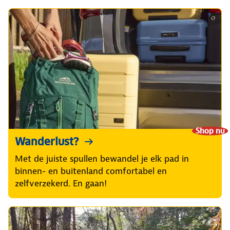
Shop nu
Wanderlust?
Met de juiste spullen bewandel je elk pad in
binnen- en buitenland comfortabel en
zelfverzekerd. En gaan!