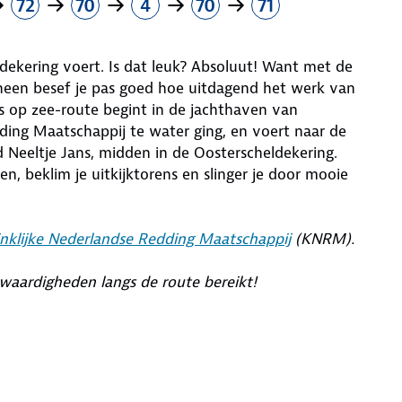
72
70
4
70
71
ldekering voert. Is dat leuk? Absoluut! Want met de
 heen besef je pas goed hoe uitdagend het werk van
s op zee-route begint in de jachthaven van
ding Maatschappij te water ging, en voert naar de
Neeltje Jans, midden in de Oosterscheldekering.
, beklim je uitkijktorens en slinger je door mooie
nklijke Nederlandse Redding Maatschappij
(KNRM).
nswaardigheden langs de route bereikt!