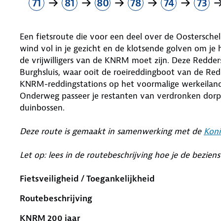
71
81
80
78
74
73
Een fietsroute die voor een deel over de Oostersche
wind vol in je gezicht en de klotsende golven om je
de vrijwilligers van de KNRM moet zijn. Deze Redder
Burghsluis, waar ooit de roeireddingboot van de Red
KNRM-reddingstations op het voormalige werkeiland 
Onderweg passeer je restanten van verdronken dorpen
duinbossen.
Deze route is gemaakt in samenwerking met de
Koni
Let op: lees in de routebeschrijving hoe je de bezie
Fietsveiligheid / Toegankelijkheid
Routebeschrijving
KNRM 200 jaar