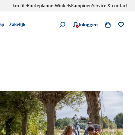
- km file
Routeplanner
Winkels
Kampioen
Service & contact
Inloggen
ap
Zakelijk