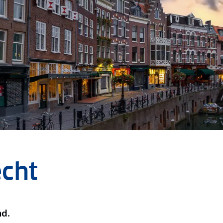
cht
nd.