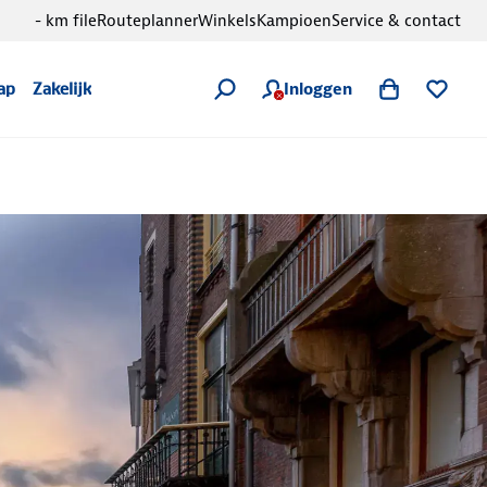
- km file
Routeplanner
Winkels
Kampioen
Service & contact
Inloggen
ap
Zakelijk