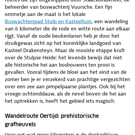
beheerder van boswachterij Vuursche. Een fijn
ommetje aan de maat is het lokale
Boswachterspad Stulp en Kasteeltuin
, een wandeling
van 6 kilometer die de rode en witte route aan elkaar
rijgt. Vanaf de oude beukenlanen heb je door het
struikgewas zicht op het koninklijke landgoed van
Kasteel Drakensteyn. Maar de mooiste etappe krult
over de Stulpse Heide: het levende bewijs dat niet
alle historische hei aan bosbouwers ten prooi is
gevallen. Vooral tijdens de bloei aan het eind van de
zomer ben je er verzekerd van prachtige vergezichten
over een zee aan pimpelpaarse plantjes. Ook bij het
vroege ochtenddauw, als de nevel boven de hei aan
het optrekken is, heeft het gebied iets magisch.
Wandelroute Oertijd: prehistorische
grafheuvels
Voor net wat meer kilometers is de donkerblauw