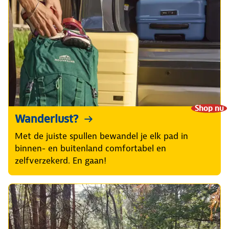
Shop nu
Wanderlust?
Met de juiste spullen bewandel je elk pad in
binnen- en buitenland comfortabel en
zelfverzekerd. En gaan!