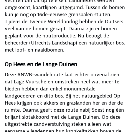
vechten om dit op te eisen. Landmeters werden
omgekocht, kaartlijnen uitgegumd. Tussen de bomen
kun je nog op 16de-eeuwse grenspalen stuiten.
Tijdens de Tweede Wereldoorlog hebben de Duitsers
veel van de bomen gekapt. Daarna zijn er bomen
geplant voor de houtproductie. Nu beoogt de
beheerder (Utrechts Landschap) een natuurlijker bos,
met loof- en naaldbomen.
Op Hees en de Lange Duinen
Deze ANWB-wandelroute laat echter bovenal zien
dat Lage Vuursche en omstreken heel wat meer te
bieden hebben dan enkel monumentale
landgoederen en dito bos. Bij het natuurgebied Op
Hees krijgen ook akkers en graslanden her en der de
ruimte. Daarna geeft deze route nabij Soest nog één
briljant slotakkoord met de Lange Duinen. Op deze
uitgestrekte zandverstuiving steken alleen wat
eenzame vliegdennen hun kronkeltakken boven de