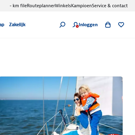
- km file
Routeplanner
Winkels
Kampioen
Service & contact
Inloggen
ap
Zakelijk