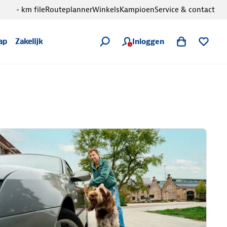
- km file
Routeplanner
Winkels
Kampioen
Service & contact
Inloggen
ap
Zakelijk